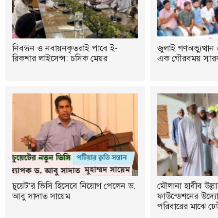
নিবন্ধন ও নবায়নকৃতরাই পাবে ই-
জুলাই গণঅভ্যুত্থান 
রিকশার লাইসেন্স: চসিক মেয়র
এক গৌরবময় স্মারক:
চুয়েট’র ভিসি হিসেবে নিয়োগ পেলেন ড.
মৌলানা হাবীব উল্লা
আবু সাদাত সায়েম
ফাউন্ডেশনের উদ্যোগ
পরিবারের মাঝে ঢে