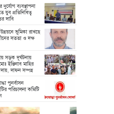
 দুর্যোগ ব্যবস্থাপনা
ে যুব প্রতিনিধিত্ব
তের দাবি
উন্নয়নে ভূমিকা রাখছে
গীনের সততা ও দক্ষ
য় সড়ক দূর্ঘটনায়
োঃ ইস্তিনাব মাহির
দায়, দাফন সম্পন্ন
োদ্ধা পুনর্বাসন
টির পরিচালনা কমিটি
ন