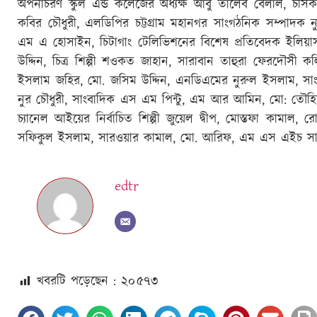
অপর্নাচরণ স্কুল এন্ড কলেজের অধ্যক্ষ আবু তালেব বেলাল, চসি
কবির চৌধুরী, এলডিপির চট্টগ্রাম মহানগর সাংগঠনিক সম্পাদক ন
এম এ হোসাইন, চিটাগাং টেলিভিশনের বিশেষ প্রতিবেদক ইলিয়াস
উদ্দিন, চিত্র শিল্পী শওকত জাহান, সারাবান তাহুরা ফেরদৌস
ইসলাম জহির, মো. জসিম উদ্দিন, এনডিএমের নুরুল ইসলাম, সাংবা
নুর চৌধুরী, সাংবাদিক এস এম পিন্টু, এম আর আমিন, মো: তৌহ
চ্যানেল আইয়ের নির্বাচিত শিল্পী জুয়েল দ্বীপ, মোস্তফা কামা
সফিকুল ইসলাম, সারওয়ার কামাল, মো. আরিফ, এম এস এইচ সাঈ
edtr
খবরটি পড়েছেন : ২০
৫৭৩