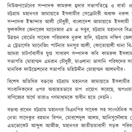
নিউজগার্ডেনের সম্পাদক কামরুল হুদার সভাপতিত্বে ও বার্তা
চট্টগ্রাম মহানগর জামায়াতে ইসলামীর সেক্রেটারী অধ্যক্ষ নরুল আ
সম্পাদক ইস্কান্দার আলী চৌধুরী, বাংলাদেশ জামায়াতে ইসলামী চট্ট
ফুলকলির জেনারেল ম্যানেজার এম এ সবুর, চট্টগ্রাম মহানগর বিএ
উন্নয়ন বোর্ডের সাবেক পরিচালক নুরুল হাদি, চট্টগ্রাম দক্ষিণ 
এ ট্রেডার্সের ম্যানেজিং পার্টনার মনসুর আলী, কোতোয়ালী থান
আমরা চাটগাঁবাসীর যুগ্ম সাধারণ সম্পাদক কবি কামরুল ইসলাম, 
সভাপতি মোহাম্মদ এমরান চৌধুরী, মাওলানা ভাসানি পরিষদের 
মানবিক ফাউন্ডেশনের সভাপতি মহিউদ্দীন মোহাম্মদ আলমগীর।
বিশেষ অতিথির বক্তব্যে চট্টগ্রাম মহানগর জামায়াতে ইসলাম
সাংবাদিকদের ওপর অব্যাহতভাবে চাপ প্রয়োগ করেছে, অপপ্রচা
বাণিজ্যের স্বার্থে তারাও গণমাধ্যমকে স্বাধীন হতে দেয়নি।
বক্তব্য রাখেন চট্টগ্রাম মহানগর বিএনপির সাবেক সহ সাংগঠনিক
নেতা সাদেকুর রহমান রিপন, মোরশেদুল আলম, আনিসুদৌলাহ স
এডভোকেট আব্দুল আজীজ, মহানগর জাতীয়তাবাদী সড়ক পরিবহ