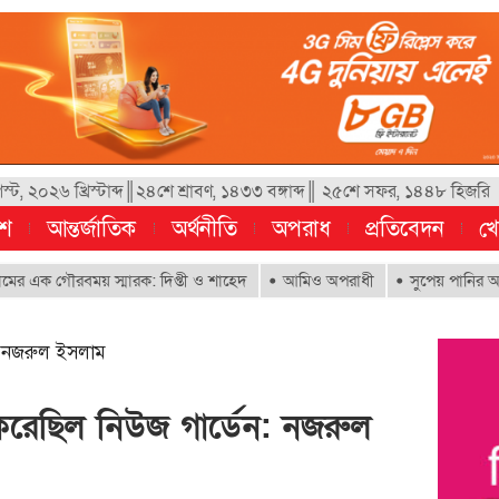
, ২০২৬ খ্রিস্টাব্দ║২৪শে শ্রাবণ, ১৪৩৩ বঙ্গাব্দ║ ২৫শে সফর, ১৪৪৮ হিজরি
েশ
আন্তর্জাতিক
অর্থনীতি
অপরাধ
প্রতিবেদন
খে
গৌরবময় স্মারক: দিপ্তী ও শাহেদ
আমিও অপরাধী
সুপেয় পানির অধিকার নিশ্চ
ন: নজরুল ইসলাম
ধ করেছিল নিউজ গার্ডেন: নজরুল