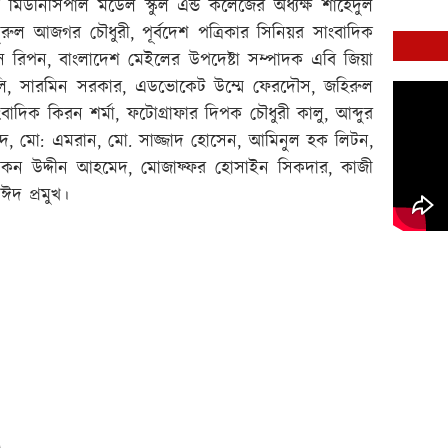
ক মিউনিসিপাল মডেল স্কুল এন্ড কলেজের অধ্যক্ষ শাহেদুল
ুরুল আজগর চৌধুরী, পূর্বদেশ পত্রিকার সিনিয়র সাংবাদিক
 রিপন, বাংলাদেশ মেইলের উপদেষ্টা সম্পাদক এবি জিয়া
ী কলি, সারমিন সরকার, এডভোকেট উম্মে ফেরদৌস, জহিরুল
দিক কিরন শর্মা, ফটোগ্রাফার দিপক চৌধুরী কালু, আব্দুর
িদ, মো: এমরান, মো. সাজ্জাদ হোসেন, আমিনুল হক লিটন,
ল, রোকন উদ্দীন আহমেদ, মোজাফ্ফর হোসাইন সিকদার, কাজী
দ প্রমুখ।