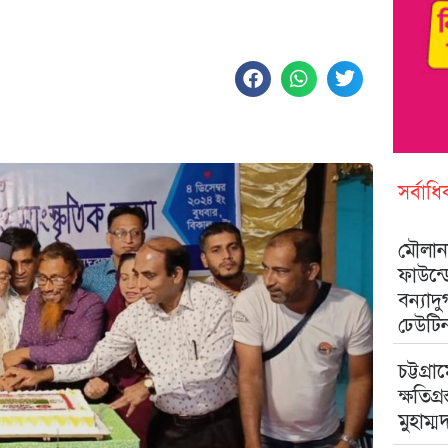
সর্বাধ
মৌলানা
ফাউন্
বন্যাদ
ঢেউটি
চট্টগ্রা
ক্ষতিগ্
মুহাম্