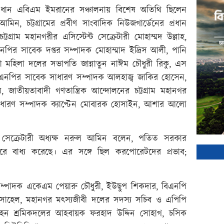
 প্রধান এবিএম ইমরানের সঞ্চালনায় বিশেষ অতিথি ছিলেন
মিন, চট্টগ্রামের প্রবীণ সাংবাদিক নিউজগার্ডেনের প্রধান
গ্রাম মহানগরীর এসিস্টেন্ট সেক্রেটারী মোহাম্মদ উল্লাহ,
নপির সাবেক দপ্তর সম্পাদক মোহাম্মাদ ইদ্রিস আলী, পানি
জেলা মহিলা দলের সভাপতি জান্নাতুন নাঈম চৌধুরী রিকু, এস
া বিএনপির সাবেক সাধারণ সম্পাদক আলহাজ্ব জাকির হোসেন,
জাতীয়তাবাদী গণতান্ত্রিক আন্দোলনের চট্টগ্রাম মহানগর
সাধারণ সম্পাদক ক্যাপ্টেন মোবারক হোসাইন, আশার আলো
ীর সেক্রেটারী অধ্যক্ষ নরুল আমিন বলেন, পতিত সরকার
রে বাধ্য করেছে। এর সঙ্গে ছিল করপোরেটদের প্রভাব;
 সম্পাদক একেএম পেয়ারু চৌধুরী, ইউছুপ শিকদার, বিএনপি
োহেল, মহানগর মৎস্যজীবী দলের সদস্য সচিব ও এপিপি
ন শ্রমিকদলের আহবায়ক ফরহাদ উদ্দিন সোহাগ, চসিক