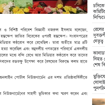
চসিকের
কমিটিত
নিশ্চি
রেলের 
ীর ও বিশিষ্ট পরিবেশ বিজ্ঞানী নজরুল ইসলাম বলেছেন,
সুবক্ত
হস্তক্ষেপ জাতির বিবেকের ওপরই হস্তক্ষেপ। সংবাদপত্রের
নেতৃত্ব
মিডিয়ার কন্ঠরোধ করে রেখেছিল। তারা অতীতে মাত্র ৪টি
ে হত্যা করেছিল এবং বহুদলীয় গণতন্ত্রের পরিবর্তে একদলীয়
কানাডা
ালের মধ্যে বন্দি রেখে আর মিডিয়ার কণ্ঠরোধ করে তাদের
নিহত ম
বাদের রক্তচক্ষু উপেক্ষা করে বৈষম্যের বিরুদ্ধে কলম হাতে
শেষ বি
মুক্তিয
অনলাইন পোর্টাল নিউজগার্ডেন এর দশম প্রতিষ্ঠাবার্ষিকীতে
সোসাই
পুনর্গঠ
্রচারে নিউজগার্ডেনের সাহসী ভূমিকার কথা স্মরণ করেন এবং