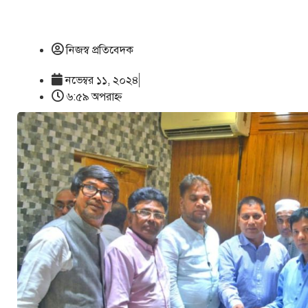
নিজস্ব প্রতিবেদক
নভেম্বর ১১, ২০২৪
৬:৫৯ অপরাহ্ণ