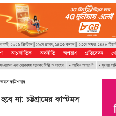
স্ট, ২০২৬ খ্রিস্টাব্দ║২২শে শ্রাবণ, ১৪৩৩ বঙ্গাব্দ║ ২৩শে সফর, ১৪৪৮ হিজর
েশ
আন্তর্জাতিক
অর্থনীতি
অপরাধ
প্রতিবেদন
খে
এক গৌরবময় স্মারক: দিপ্তী ও শাহেদ
আমিও অপরাধী
সুপেয় পানির অধিকার নি
কাস্টমস কমিশনার
হবে না: চট্টগ্রামের কাস্টমস