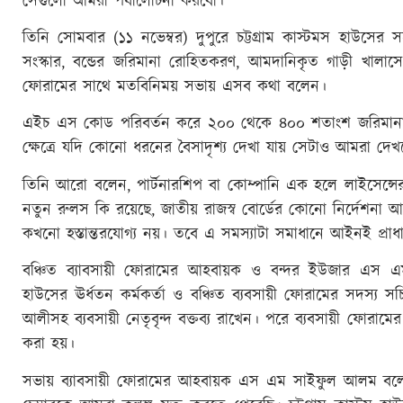
সেগুলো আমরা পর্যালোচনা করবো।
তিনি সোমবার (১১ নভেম্বর) দুপুরে চট্টগ্রাম কাস্টমস হাউসের সন
সংস্কার, বন্ডের জরিমানা রোহিতকরণ, আমদানিকৃত গাড়ী খালাসে
ফোরামের সাথে মতবিনিময় সভায় এসব কথা বলেন।
এইচ এস কোড পরিবর্তন করে ২০০ থেকে ৪০০ শতাংশ জরিমানা
ক্ষেত্রে যদি কোনো ধরনের বৈসাদৃশ্য দেখা যায় সেটাও আমরা দে
তিনি আরো বলেন, পার্টনারশিপ বা কোম্পানি এক হলে লাইসেন্সের 
নতুন রুলস কি রয়েছে, জাতীয় রাজস্ব বোর্ডের কোনো নির্দেশনা 
কখনো হস্তান্তরযোগ্য নয়। তবে এ সমস্যাটা সমাধানে আইনই প্রাধা
বঞ্চিত ব্যাবসায়ী ফোরামের আহবায়ক ও বন্দর ইউজার এস এ
হাউসের ঊর্ধতন কর্মকর্তা ও বঞ্চিত ব্যবসায়ী ফোরামের সদস্য 
আলীসহ ব্যবসায়ী নেতৃবৃন্দ বক্তব্য রাখেন। পরে ব্যবসায়ী ফোরাম
করা হয়।
সভায় ব্যাবসায়ী ফোরামের আহবায়ক এস এম সাইফুল আলম বলেন, বঞ