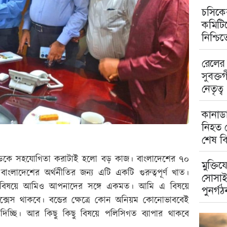
চসিকের
কমিটিত
নিশ্চি
রেলের 
সুবক্ত
নেতৃত্ব
কানাডা
নিহত ম
শেষ বি
ট্রেডকে সহযোগিতা করাটাই হলো বড় কাজ। বাংলাদেশের ৭০
মুক্তিয
ংলাদেশের অর্থনীতির জন্য এটি একটি গুরুত্বপূর্ণ খাত।
সোসাই
। সেই বিষয়ে আমিও আপনাদের সঙ্গে একমত। আমি এ বিষয়ে
পুনর্গঠ
এক্সেস থাকবে। বন্ডের ক্ষেত্রে কোন অনিয়ম কোনোভাববেই
দিচ্ছি। আর কিছু কিছু বিষয়ে পলিসিগত ব্যাপার থাকবে