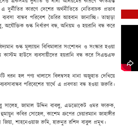
াউসেও একসময় দুর্নীতি ও নানা অনিয়মের কারণে ক্ষতিগ্রস্ত
এ দুর্নীতির কারণে দেশের অর্থনীতিতে নেতিবাচক প্রভাব
 ব্যবসা বান্ধব পরিবেশ তৈরির আহবান জানাচ্ছি। তাছাড়া
 অযৌক্তিক শুল্ক নির্ধারণ বন্ধ, অনিয়ম ও হয়রানি বন্ধ করে
্যমান শুল্ক মূল্যায়ন বিধিমালার সংশোধন ও সংস্কার হওয়া
াম কাস্টম হাউসে ব্যবসায়ীদের হয়রানি বন্ধ করে সিএন্ডএফ
ি ধরন হল পণ্য খালাসে বিলম্বসহ নানা অজুহাত দেখিয়ে
যবসাবান্ধব পরিবেশের স্বার্থে এ প্রবণতা বন্ধ হওয়া জরুরি।
আবু সালেহ, জামাল উদ্দিন বাবলু, এডভোকেট ওমর ফারুক,
ুমায়ুন কবির সোহেল, কাশেম গ্রুপের চেয়ারম্যান জাহাঙ্গীর
জিয়া, শাহনেওয়াজ রুমি, হারুনুর রশিদ বাবুল প্রমূখ।