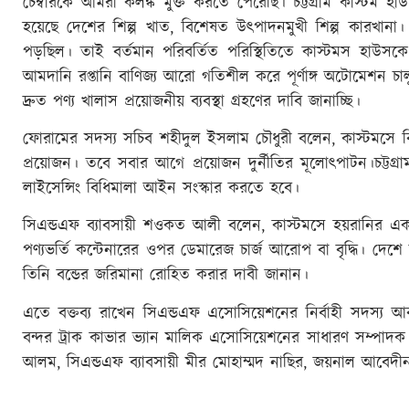
চেম্বারকে আমরা কলঙ্ক মুক্ত করতে পেরেছি। চট্টগ্রাম কাস্টম হ
হয়েছে দেশের শিল্প খাত, বিশেষত উৎপাদনমুখী শিল্প কারখানা। 
পড়ছিল। তাই বর্তমান পরিবর্তিত পরিস্থিতিতে কাস্টমস হাউসকে
আমদানি রপ্তানি বাণিজ্য আরো গতিশীল করে পূর্ণাঙ্গ অটোমেশন চালু,
দ্রুত পণ্য খালাস প্রয়োজনীয় ব্যবস্থা গ্রহণের দাবি জানাচ্ছি।
ফোরামের সদস্য সচিব শহীদুল ইসলাম চৌধুরী বলেন, কাস্টমসে বিদ
প্রয়োজন। তবে সবার আগে প্রয়োজন দুর্নীতির মূলোৎপাটন।চট্টগ্র
লাইসেন্সিং বিধিমালা আইন সংস্কার করতে হবে।
সিএন্ডএফ ব্যাবসায়ী শওকত আলী বলেন, কাস্টমসে হয়রানির একট
পণ্যভর্তি কন্টেনারের ওপর ডেমারেজ চার্জ আরোপ বা বৃদ্ধি। দেশে ব্
তিনি বন্ডের জরিমানা রোহিত করার দাবী জানান।
এতে বক্তব্য রাখেন সিএন্ডএফ এসোসিয়েশনের নির্বাহী সদস্য 
বন্দর ট্রাক কাভার ভ্যান মালিক এসোসিয়েশনের সাধারণ সম্পাদক হ
আলম, সিএন্ডএফ ব্যাবসায়ী মীর মোহাম্মদ নাছির, জয়নাল আবেদীন 