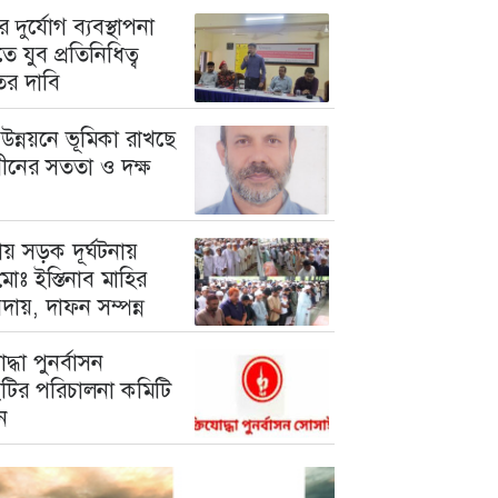
 দুর্যোগ ব্যবস্থাপনা
ে যুব প্রতিনিধিত্ব
তের দাবি
উন্নয়নে ভূমিকা রাখছে
গীনের সততা ও দক্ষ
য় সড়ক দূর্ঘটনায়
োঃ ইস্তিনাব মাহির
দায়, দাফন সম্পন্ন
োদ্ধা পুনর্বাসন
টির পরিচালনা কমিটি
ন