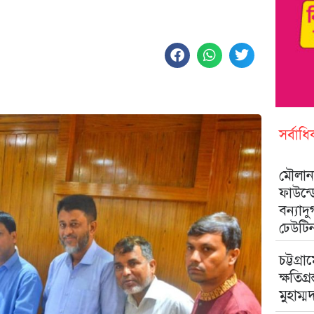
সর্বাধ
মৌলানা
ফাউন্
বন্যাদ
ঢেউটি
চট্টগ্রা
ক্ষতিগ্
মুহাম্