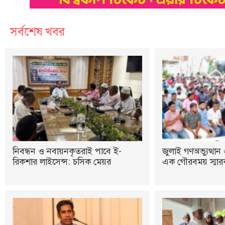
সর্বশেষ খবর
নিবন্ধন ও নবায়নকৃতরাই পাবে ই-
জুলাই গণঅভ্যুত্থান 
রিকশার লাইসেন্স: চসিক মেয়র
এক গৌরবময় স্মারক: