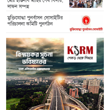
মোঃ ইস্তিনাব মাহির শেষ বিদায়,
দাফন সম্পন্ন
মুক্তিযোদ্ধা পুনর্বাসন সোসাইটির
পরিচালনা কমিটি পুনর্গঠন