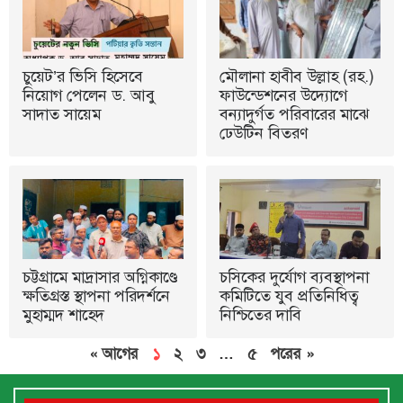
চুয়েট’র ভিসি হিসেবে
মৌলানা হাবীব উল্লাহ (রহ.)
নিয়োগ পেলেন ড. আবু
ফাউন্ডেশনের উদ্যোগে
সাদাত সায়েম
বন্যাদুর্গত পরিবারের মাঝে
ঢেউটিন বিতরণ
চট্টগ্রামে মাদ্রাসার অগ্নিকাণ্ডে
চসিকের দুর্যোগ ব্যবস্থাপনা
ক্ষতিগ্রস্ত স্থাপনা পরিদর্শনে
কমিটিতে যুব প্রতিনিধিত্ব
মুহাম্মদ শাহেদ
নিশ্চিতের দাবি
« আগের
১
২
৩
…
৫
পরের »