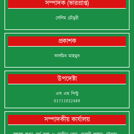
সম্পাদক (ভারপ্রাপ্ত)
সেলিম চৌধুরী
প্রকাশক
তাসমিন মাহমুদ
উপদেষ্টা
এস এম পিন্টু
01711032489
সম্পাদকীয় কার্যালয়