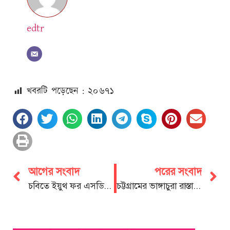
edtr
খবরটি পড়েছেন : ২০
৬৭১
আগের সংবাদ
পরের সংবাদ
চবিতে ইয়ুথ ফর এসডিজি’ র নেতৃত্বে সোহান -রুপক
চট্টগ্রামের ভাঙ্গাচুরা রাস্তা দ্রুত মেরামত করা হবে:ডা.শাহাদাত