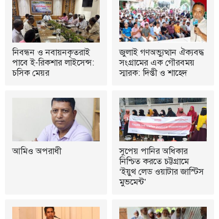
নিবন্ধন ও নবায়নকৃতরাই
জুলাই গণঅভ্যুত্থান ঐক্যবদ্ধ
পাবে ই-রিকশার লাইসেন্স:
সংগ্রামের এক গৌরবময়
চসিক মেয়র
স্মারক: দিপ্তী ও শাহেদ
আমিও অপরাধী
সুপেয় পানির অধিকার
নিশ্চিত করতে চট্টগ্রামে
‘ইয়ুথ লেড ওয়াটার জাস্টিস
মুভমেন্ট’