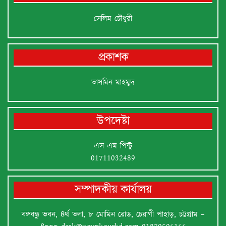
সেলিম চৌধুরী
প্রকাশক
তাসমিন মাহমুদ
উপদেষ্টা
এস এম পিন্টু
01711032489
সম্পাদকীয় কার্যালয়
বঙ্গবন্ধু ভবন, ৪র্থ তলা, ৮ মোমিন রোড, চেরাগী পাহাড়, চট্টগ্রাম –