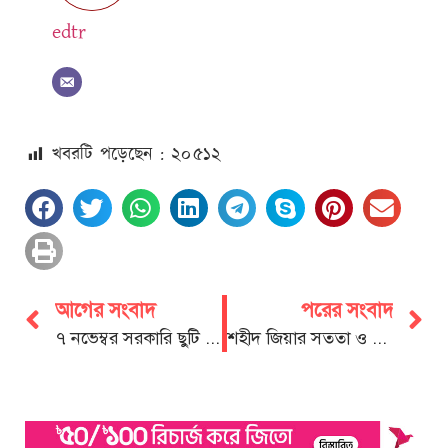
edtr
খবরটি পড়েছেন : ২০
৫১২
আগের সংবাদ
পরের সংবাদ
৭ নভেম্বর সরকারি ছুটি পুনর্বহাল করতে হবে: মীর হেলাল
শহীদ জিয়ার সততা ও দেশপ্রেম এক অনন্য দৃষ্টান্ত: সালাউদ্দীন আলী