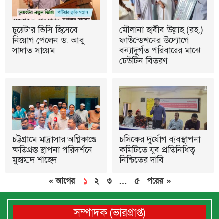
চুয়েট’র ভিসি হিসেবে
মৌলানা হাবীব উল্লাহ (রহ.)
নিয়োগ পেলেন ড. আবু
ফাউন্ডেশনের উদ্যোগে
সাদাত সায়েম
বন্যাদুর্গত পরিবারের মাঝে
ঢেউটিন বিতরণ
চট্টগ্রামে মাদ্রাসার অগ্নিকাণ্ডে
চসিকের দুর্যোগ ব্যবস্থাপনা
ক্ষতিগ্রস্ত স্থাপনা পরিদর্শনে
কমিটিতে যুব প্রতিনিধিত্ব
মুহাম্মদ শাহেদ
নিশ্চিতের দাবি
« আগের
১
২
৩
…
৫
পরের »
সম্পাদক (ভারপ্রাপ্ত)