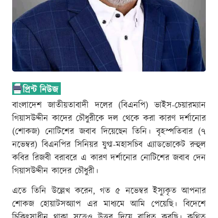
বাংলাদেশ জাতীয়তাবাদী দলের (বিএনপি) ভাইস-চেয়ারম্যান
গিয়াসউদ্দীন কাদের চৌধুরীকে দল থেকে করা কারণ দর্শানোর
(শোকজ) নোটিশের জবাব দিয়েছেন তিনি। বৃহস্পতিবার (৭
নভেম্বর) বিএনপির সিনিয়র যুগ্ম-মহাসচিব এ্যাডভোকেট রুহুল
কবির রিজবী বরাবরে এ কারণ দর্শানোর নোটিশের জবাব দেন
গিয়াসউদ্দীন কাদের চৌধুরী।
এতে তিনি উল্লেখ করেন, গত ৫ নভেম্বর ইস্যুকৃত আপনার
শোকজ হোয়াটসঅ্যাপ এর মাধ্যমে আমি পেয়েছি। বিদেশে
চিকিৎসাধীন থাকা সত্ত্বেও উত্তর দিয়ে বাধিত করছি। কথিত