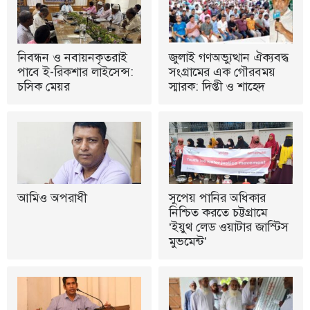
নিবন্ধন ও নবায়নকৃতরাই
জুলাই গণঅভ্যুত্থান ঐক্যবদ্ধ
পাবে ই-রিকশার লাইসেন্স:
সংগ্রামের এক গৌরবময়
চসিক মেয়র
স্মারক: দিপ্তী ও শাহেদ
আমিও অপরাধী
সুপেয় পানির অধিকার
নিশ্চিত করতে চট্টগ্রামে
‘ইয়ুথ লেড ওয়াটার জাস্টিস
মুভমেন্ট’