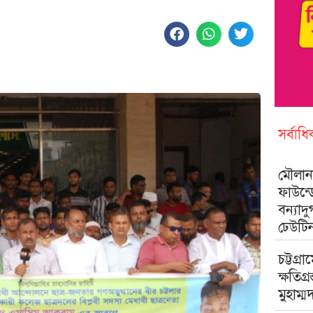
সর্বাধ
মৌলানা
ফাউন্
বন্যাদ
ঢেউটি
চট্টগ্রা
ক্ষতিগ্
মুহাম্