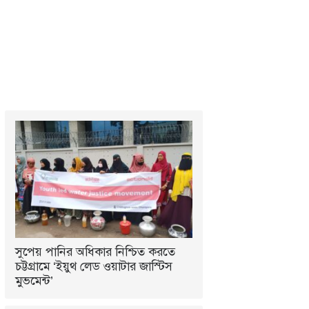
সুপেয় পানির অধিকার নিশ্চিত করতে
চট্টগ্রামে ‘ইয়ুথ লেড ওয়াটার জাস্টিস
মুভমেন্ট’