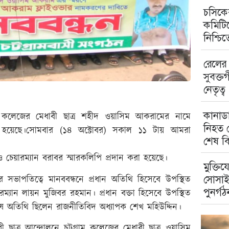
চসিকের
কমিটিত
নিশ্চি
রেলের 
সুবক্ত
নেতৃত্ব
কানাডা
্রাম কলেজের মেধাবী ছাত্র শহীদ ওয়াসিম আকরামের নামে
নিহত ম
রা হয়েছে।সোমবার (১৪ অক্টোবর) সকাল ১১ টায় আমরা
শেষ বি
ন ও চেয়ারম্যান বরাবর স্মারকলিপি প্রদান করা হয়েছে।
মুক্তিয
সোসাই
ভাপতিত্বে মানববন্ধনে প্রধান অতিথি হিসেবে উপস্থিত
পুনর্গঠ
য়ারম্যান লায়ন মুজিবর রহমান। প্রধান বক্তা হিসেবে উপস্থিত
বিশেষ অতিথি ছিলেন রাজনীতিবিদ অধ্যাপক শেখ মহিউদ্দিন।
ী ছাত্র আন্দোলনে চট্টগ্রাম কলেজের মেধাবী ছাত্র ওয়াসিম