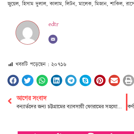
জুয়েল, হিসাম দুলাল, কালাম, লিটন, মালেক, মিজান, শাকিল, রাসে
edtr
খবরটি পড়েছেন : ২০
৭১৬
আগের সংবাদ
বন্যার্তদের জন্য চট্টগ্রামের ব্যাবসায়ী ফোরামের সহযোগিতা অব্যাহত থাকবে: এস এম সাইফুল