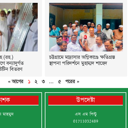
হ (রহ.)
চট্টগ্রামে মাদ্রাসার অগ্নিকাণ্ডে ক্ষতিগ্রস্ত
ে বন্যাদুর্গত
স্থাপনা পরিদর্শনে মুহাম্মদ শাহেদ
উটিন বিতরণ
« আগের
১
২
৩
…
৫
পরের »
রকাশক
উপদেষ্টা
ন মাহমুদ
এস এম পিন্টু
01711032489