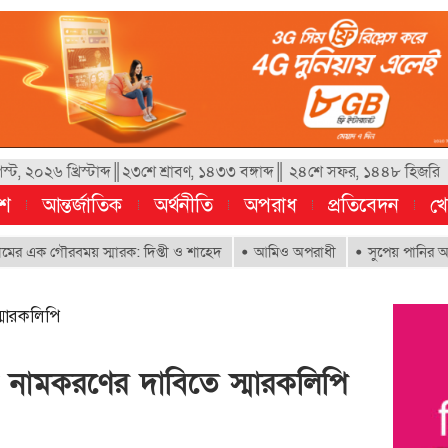
্ট, ২০২৬ খ্রিস্টাব্দ║২৩শে শ্রাবণ, ১৪৩৩ বঙ্গাব্দ║ ২৪শে সফর, ১৪৪৮ হিজরি
েশ
আন্তর্জাতিক
অর্থনীতি
অপরাধ
প্রতিবেদন
খে
গৌরবময় স্মারক: দিপ্তী ও শাহেদ
আমিও অপরাধী
সুপেয় পানির অধিকার নিশ্চি
্মারকলিপি
 নামকরণের দাবিতে স্মারকলিপি