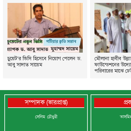
চুয়েট’র ভিসি হিসেবে নিয়োগ পেলেন ড.
মৌলানা হাবীব উল্লা
আবু সাদাত সায়েম
ফাউন্ডেশনের উদ্যোগ
পরিবারের মাঝে ঢে
সম্পাদক (ভারপ্রাপ্ত)
প্
সেলিম চৌধুরী
তাসমি