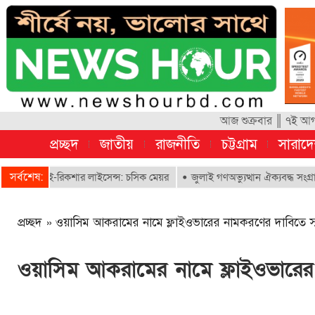
আজ শুক্রবার ║ ৭ই আগস
প্রচ্ছদ
জাতীয়
রাজনীতি
চট্টগ্রাম
সারাদ
সর্বশেষ:
ে ই-রিকশার লাইসেন্স: চসিক মেয়র
জুলাই গণঅভ্যুত্থান ঐক্যবদ্ধ সংগ্রামের এক 
প্রচ্ছদ
»
ওয়াসিম আকরামের নামে ফ্লাইওভারের নামকরণের দাবিতে স
ওয়াসিম আকরামের নামে ফ্লাইওভারের