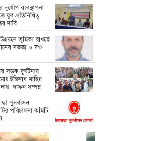
 দুর্যোগ ব্যবস্থাপনা
ে যুব প্রতিনিধিত্ব
তের দাবি
উন্নয়নে ভূমিকা রাখছে
গীনের সততা ও দক্ষ
য় সড়ক দূর্ঘটনায়
োঃ ইস্তিনাব মাহির
দায়, দাফন সম্পন্ন
োদ্ধা পুনর্বাসন
টির পরিচালনা কমিটি
ন