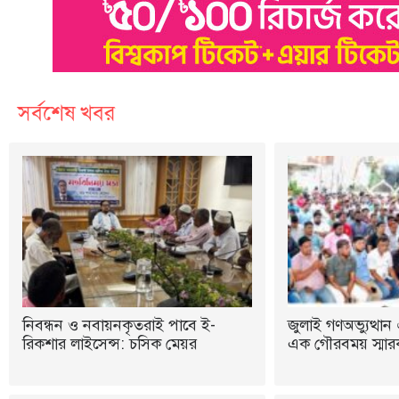
সর্বশেষ খবর
নিবন্ধন ও নবায়নকৃতরাই পাবে ই-
জুলাই গণঅভ্যুত্থান 
রিকশার লাইসেন্স: চসিক মেয়র
এক গৌরবময় স্মারক: