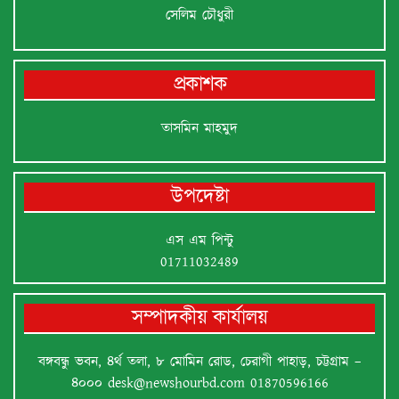
সেলিম চৌধুরী
প্রকাশক
তাসমিন মাহমুদ
উপদেষ্টা
এস এম পিন্টু
01711032489
সম্পাদকীয় কার্যালয়
বঙ্গবন্ধু ভবন, ৪র্থ তলা, ৮ মোমিন রোড, চেরাগী পাহাড়, চট্টগ্রাম –
৪০০০
desk@newshourbd.com
01870596166