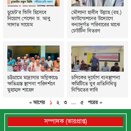
চুয়েট’র ভিসি হিসেবে
মৌলানা হাবীব উল্লাহ (রহ.)
নিয়োগ পেলেন ড. আবু
ফাউন্ডেশনের উদ্যোগে
সাদাত সায়েম
বন্যাদুর্গত পরিবারের মাঝে
ঢেউটিন বিতরণ
চট্টগ্রামে মাদ্রাসার অগ্নিকাণ্ডে
চসিকের দুর্যোগ ব্যবস্থাপনা
ক্ষতিগ্রস্ত স্থাপনা পরিদর্শনে
কমিটিতে যুব প্রতিনিধিত্ব
মুহাম্মদ শাহেদ
নিশ্চিতের দাবি
« আগের
১
২
৩
…
৫
পরের »
সম্পাদক (ভারপ্রাপ্ত)