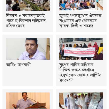
নিবন্ধন ও নবায়নকৃতরাই
জুলাই গণঅভ্যুত্থান ঐক্যবদ্ধ
পাবে ই-রিকশার লাইসেন্স:
সংগ্রামের এক গৌরবময়
চসিক মেয়র
স্মারক: দিপ্তী ও শাহেদ
আমিও অপরাধী
সুপেয় পানির অধিকার
নিশ্চিত করতে চট্টগ্রামে
‘ইয়ুথ লেড ওয়াটার জাস্টিস
মুভমেন্ট’