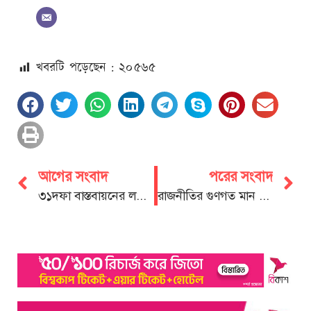
খবরটি পড়েছেন : ২০
৫৬৫
আগের সংবাদ
পরের সংবাদ
৩১দফা বাস্তবায়নের লক্ষ্যে কর্ণফুলীতে বিএনপির আলোচনা সভা
রাজনীতির গুণগত মান পরিবর্তন করতে হবে : এস এম জিলানী