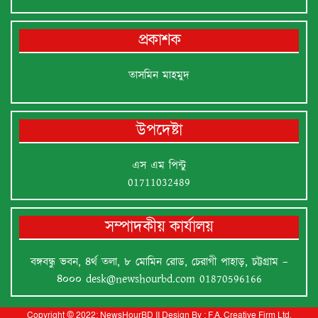
প্রকাশক
তাসমিন মাহমুদ
উপদেষ্টা
এস এম পিন্টু
01711032489
সম্পাদকীয় কার্যালয়
বঙ্গবন্ধু ভবন, ৪র্থ তলা, ৮ মোমিন রোড, চেরাগী পাহাড়, চট্টগ্রাম –
৪০০০
desk@newshourbd.com
01870596166
Copyright © 2022:
NewsHourBD
II
Design By :
F.A. Creative Firm Ltd.