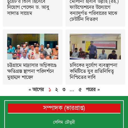
চুয়েট’র ভিসি হিসেবে
মৌলানা হাবীব উল্লাহ (রহ.)
নিয়োগ পেলেন ড. আবু
ফাউন্ডেশনের উদ্যোগে
সাদাত সায়েম
বন্যাদুর্গত পরিবারের মাঝে
ঢেউটিন বিতরণ
চট্টগ্রামে মাদ্রাসার অগ্নিকাণ্ডে
চসিকের দুর্যোগ ব্যবস্থাপনা
ক্ষতিগ্রস্ত স্থাপনা পরিদর্শনে
কমিটিতে যুব প্রতিনিধিত্ব
মুহাম্মদ শাহেদ
নিশ্চিতের দাবি
« আগের
১
২
৩
…
৫
পরের »
সম্পাদক (ভারপ্রাপ্ত)
সেলিম চৌধুরী