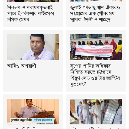
নিবন্ধন ও নবায়নকৃতরাই
জুলাই গণঅভ্যুত্থান ঐক্যবদ্ধ
পাবে ই-রিকশার লাইসেন্স:
সংগ্রামের এক গৌরবময়
চসিক মেয়র
স্মারক: দিপ্তী ও শাহেদ
আমিও অপরাধী
সুপেয় পানির অধিকার
নিশ্চিত করতে চট্টগ্রামে
‘ইয়ুথ লেড ওয়াটার জাস্টিস
মুভমেন্ট’