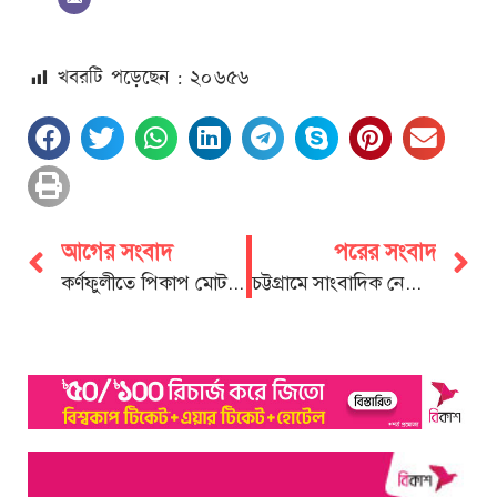
খবরটি পড়েছেন : ২০
৬৫৬
আগের সংবাদ
পরের সংবাদ
কর্ণফুলীতে পিকাপ মোটরসাইকেল মুখোমুখি সংঘর্ষে নিহত ১
চট্টগ্রামে সাংবাদিক নেতা রুহুল আমীন গাজীর গায়েবানা জানাযা অনুষ্ঠিত