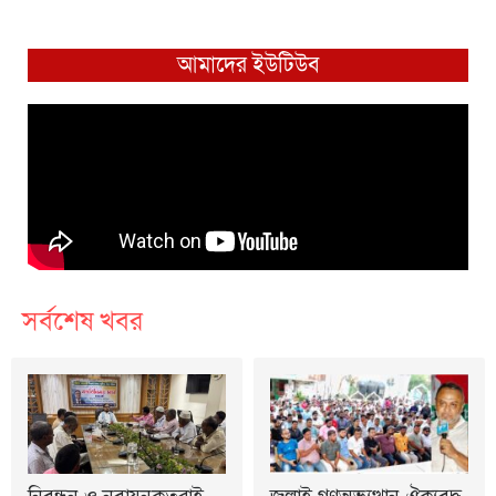
আমাদের ইউটিউব
সর্বশেষ খবর
নিবন্ধন ও নবায়নকৃতরাই
জুলাই গণঅভ্যুত্থান ঐক্যবদ্ধ