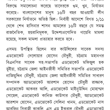
বিরুদ্ধে সমালোচনা করেছে তাদেরকে গুম, খুন, নির্যাতন
করেছে। বাংলাদেশের মানুষ ১৬টি বছর আওয়ামী লীগ
সরকারের নির্যাতনে অতিষ্ঠ ছিল। নির্বাহী আদেশে বিগত ১/১১
থেকে শেখ হাসিনার শাসন আমলের ১৬টি বছরে যে সমস্ত
রাজনৈতিক, হয়রানিমূলক, উদ্দেশ্যপ্রণোদিত গায়েবি মামলা
হয়েছে, সকল মামলা প্রত্যাহার করতে হবে।
এসময় উপস্থিত ছিলেন বার কাউন্সিলের সাবেক সদস্য
এডভোকেট দেলোয়ার হোসেন চৌধুরী, চট্টগ্রাম মহানগর
বিএনপির সাবেক সহ-সভাপতি এডভোকেট মফিজুল হক
ভূঁইয়া, চট্টগ্রাম জেলা আইনজীবী সমিতির সভাপতি এডভোকেট
নাজিমুদ্দিন চৌধুরী, চট্টগ্রাম জেলা আইনজীবী সমিতির সাধারণ
সম্পাদক অ্যাডভোকেট আরশাদ হোসেন চৌধুরী রাজ্জাক,
এডভোকেট আকবর আলি, এডভোকেট মাইনুউদ্দিন মোহাম্মদ
সোহেল, এডভোকেট কানিজ কাউসার চৌধুরী, অ্যাডভোকেট
আরশাদ হোসেন, এডভোকেট সেলিনা খানম, এডভোকেট নাস
আরফিন সিরাজী কাকলি, এস এম ইকবাল চৌধুরী, এডভোকেট