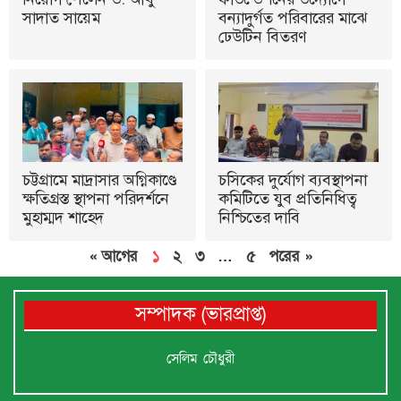
সাদাত সায়েম
বন্যাদুর্গত পরিবারের মাঝে
ঢেউটিন বিতরণ
চট্টগ্রামে মাদ্রাসার অগ্নিকাণ্ডে
চসিকের দুর্যোগ ব্যবস্থাপনা
ক্ষতিগ্রস্ত স্থাপনা পরিদর্শনে
কমিটিতে যুব প্রতিনিধিত্ব
মুহাম্মদ শাহেদ
নিশ্চিতের দাবি
« আগের
১
২
৩
…
৫
পরের »
সম্পাদক (ভারপ্রাপ্ত)
সেলিম চৌধুরী