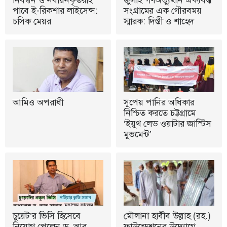
পাবে ই-রিকশার লাইসেন্স:
সংগ্রামের এক গৌরবময়
চসিক মেয়র
স্মারক: দিপ্তী ও শাহেদ
আমিও অপরাধী
সুপেয় পানির অধিকার
নিশ্চিত করতে চট্টগ্রামে
‘ইয়ুথ লেড ওয়াটার জাস্টিস
মুভমেন্ট’
চুয়েট’র ভিসি হিসেবে
মৌলানা হাবীব উল্লাহ (রহ.)
নিয়োগ পেলেন ড. আবু
ফাউন্ডেশনের উদ্যোগে