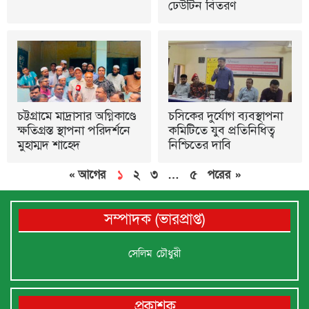
ঢেউটিন বিতরণ
চট্টগ্রামে মাদ্রাসার অগ্নিকাণ্ডে
চসিকের দুর্যোগ ব্যবস্থাপনা
ক্ষতিগ্রস্ত স্থাপনা পরিদর্শনে
কমিটিতে যুব প্রতিনিধিত্ব
মুহাম্মদ শাহেদ
নিশ্চিতের দাবি
« আগের
১
২
৩
…
৫
পরের »
সম্পাদক (ভারপ্রাপ্ত)
সেলিম চৌধুরী
প্রকাশক