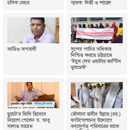
চসিক মেয়র
স্মারক: দিপ্তী ও শাহেদ
আমিও অপরাধী
সুপেয় পানির অধিকার
নিশ্চিত করতে চট্টগ্রামে
‘ইয়ুথ লেড ওয়াটার জাস্টিস
মুভমেন্ট’
চুয়েট’র ভিসি হিসেবে
মৌলানা হাবীব উল্লাহ (রহ.)
নিয়োগ পেলেন ড. আবু
ফাউন্ডেশনের উদ্যোগে
সাদাত সায়েম
বন্যাদুর্গত পরিবারের মাঝে