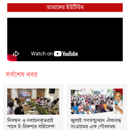
আমাদের ইউটিউব
সর্বশেষ খবর
নিবন্ধন ও নবায়নকৃতরাই
জুলাই গণঅভ্যুত্থান ঐক্যবদ্ধ
পাবে ই-রিকশার লাইসেন্স:
সংগ্রামের এক গৌরবময়