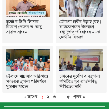
চুয়েট’র ভিসি হিসেবে
মৌলানা হাবীব উল্লাহ (রহ.)
নিয়োগ পেলেন ড. আবু
ফাউন্ডেশনের উদ্যোগে
সাদাত সায়েম
বন্যাদুর্গত পরিবারের মাঝে
ঢেউটিন বিতরণ
চট্টগ্রামে মাদ্রাসার অগ্নিকাণ্ডে
চসিকের দুর্যোগ ব্যবস্থাপনা
ক্ষতিগ্রস্ত স্থাপনা পরিদর্শনে
কমিটিতে যুব প্রতিনিধিত্ব
মুহাম্মদ শাহেদ
নিশ্চিতের দাবি
« আগের
১
২
৩
…
৫
পরের »