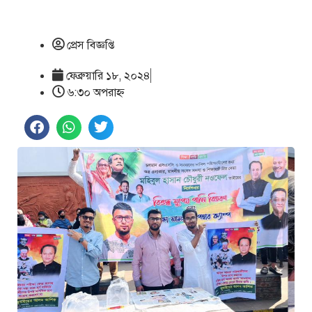
প্রেস বিজ্ঞপ্তি
ফেব্রুয়ারি ১৮, ২০২৪
৬:৩০ অপরাহ্ণ