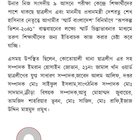
উনার নিজ সংসদীয় ৯ আসনে পরীক্ষা কেন্দ্রে শিক্ষার্থীদের
পাশে থাকছে ছাত্রলীগ এবং মাননীয় প্রধানমন্ত্রী দেশরত্ন শেখ
হাসিনার নেতৃত্বে আগামীর ‘স্মার্ট বাংলাদেশ’ বিনির্মাণে “রূপকল্প
ভিশন-২০৪১” বাস্তবায়নের লক্ষ্যে স্মার্ট চিন্তাভাবনার মাধ্যমে
তরুণ শিক্ষার্থীদের জন্য ইতিবাচক কাজ করার চেষ্টা করে
যাচ্ছি।
এসময় উপস্থিত ছিলেন, কোতোয়ালী থানা ছাত্রলীগ এর সহ
সম্পাদক ইমরান হোসাইন জোভান, ২১নং জামাল খাঁন ওয়ার্ড
ছাত্রলীগের যুগ্ম সাধারণ সম্পাদক,জাবেদ আলম আলিফ, দপ্তর
সম্পাদক মোঃ সাইফুল ইসলাম,সাংগঠনিক সম্পাদক মোঃ
সাদমান,ক্রীড়া বিষয়ক সম্পাদক,আবু মোহাম্মদ জুবায়ের,
তামজিদ শাহরিয়ার ভূবন, মোঃ সাজিদ, মোঃ রাফি,ইজাজ
উদ্দিন মাহমুদ প্রমুখ।