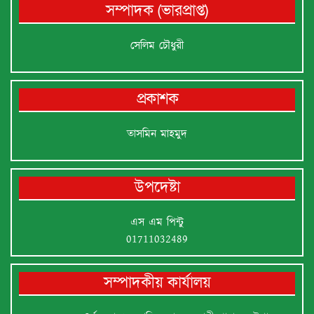
সম্পাদক (ভারপ্রাপ্ত)
সেলিম চৌধুরী
প্রকাশক
তাসমিন মাহমুদ
উপদেষ্টা
এস এম পিন্টু
01711032489
সম্পাদকীয় কার্যালয়