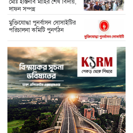
মোঃ ইস্তিনাব মাহির শেষ বিদায়,
দাফন সম্পন্ন
মুক্তিযোদ্ধা পুনর্বাসন সোসাইটির
পরিচালনা কমিটি পুনর্গঠন