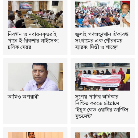
নিবন্ধন ও নবায়নকৃতরাই
জুলাই গণঅভ্যুত্থান ঐক্যবদ্ধ
পাবে ই-রিকশার লাইসেন্স:
সংগ্রামের এক গৌরবময়
চসিক মেয়র
স্মারক: দিপ্তী ও শাহেদ
আমিও অপরাধী
সুপেয় পানির অধিকার
নিশ্চিত করতে চট্টগ্রামে
‘ইয়ুথ লেড ওয়াটার জাস্টিস
মুভমেন্ট’