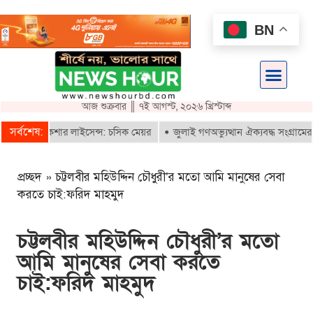
BN
আজ শুক্রবার ║ ৭ই আগস্ট, ২০২৬ খ্রিস্টাব্দ
সর্বশেষ:
বে ই-রিকশার লাইসেন্স: চসিক মেয়র
জুলাই গণঅভ্যুত্থান ঐক্যবদ্ধ সংগ্রামের এক
প্রচ্ছদ
»
চট্টলবীর মহিউদ্দিন চৌধুরী’র মতো আমি মানুষের সেবা
করতে চাই:ফরিদ মাহমুদ
চট্টলবীর মহিউদ্দিন চৌধুরী’র মতো
আমি মানুষের সেবা করতে
চাই:ফরিদ মাহমুদ