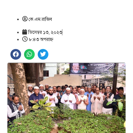
কে.এম.রাজিব
ডিসেম্বর ১৩, ২০২৩
৮:৪৩ অপরাহ্ণ