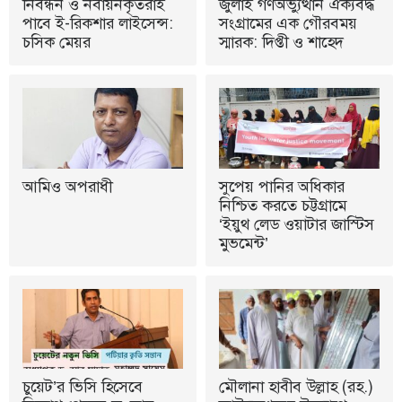
নিবন্ধন ও নবায়নকৃতরাই
জুলাই গণঅভ্যুত্থান ঐক্যবদ্ধ
পাবে ই-রিকশার লাইসেন্স:
সংগ্রামের এক গৌরবময়
চসিক মেয়র
স্মারক: দিপ্তী ও শাহেদ
আমিও অপরাধী
সুপেয় পানির অধিকার
নিশ্চিত করতে চট্টগ্রামে
‘ইয়ুথ লেড ওয়াটার জাস্টিস
মুভমেন্ট’
চুয়েট’র ভিসি হিসেবে
মৌলানা হাবীব উল্লাহ (রহ.)