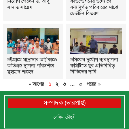
নিয়োগ পেলেন ড. আবু
ফাউন্ডেশনের উদ্যোগে
সাদাত সায়েম
বন্যাদুর্গত পরিবারের মাঝে
ঢেউটিন বিতরণ
চট্টগ্রামে মাদ্রাসার অগ্নিকাণ্ডে
চসিকের দুর্যোগ ব্যবস্থাপনা
ক্ষতিগ্রস্ত স্থাপনা পরিদর্শনে
কমিটিতে যুব প্রতিনিধিত্ব
মুহাম্মদ শাহেদ
নিশ্চিতের দাবি
« আগের
১
২
৩
…
৫
পরের »
সম্পাদক (ভারপ্রাপ্ত)
সেলিম চৌধুরী