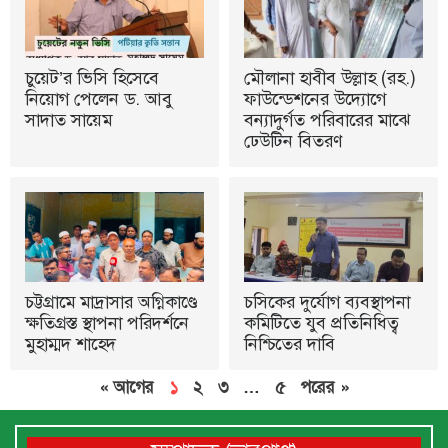
চুয়েট’র ভিসি হিসেবে
মৌলানা হাবীব উল্লাহ (রহ.)
নিয়োগ পেলেন ড. আবু
ফাউন্ডেশনের উদ্যোগে
সাদাত সায়েম
বন্যাদুর্গত পরিবারের মাঝে
ঢেউটিন বিতরণ
চট্টগ্রামে মাদ্রাসার অগ্নিকাণ্ডে
চসিকের দুর্যোগ ব্যবস্থাপনা
ক্ষতিগ্রস্ত স্থাপনা পরিদর্শনে
কমিটিতে যুব প্রতিনিধিত্ব
মুহাম্মদ শাহেদ
নিশ্চিতের দাবি
« আগের
১
২
৩
…
৫
পরের »