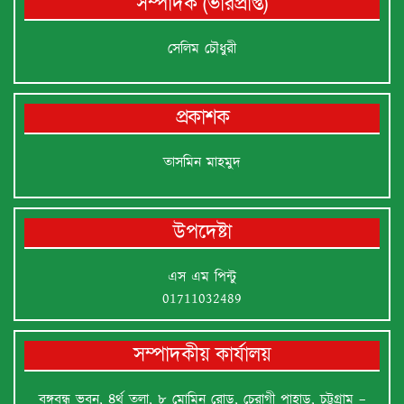
সম্পাদক (ভারপ্রাপ্ত)
সেলিম চৌধুরী
প্রকাশক
তাসমিন মাহমুদ
উপদেষ্টা
এস এম পিন্টু
01711032489
সম্পাদকীয় কার্যালয়
বঙ্গবন্ধু ভবন, ৪র্থ তলা, ৮ মোমিন রোড, চেরাগী পাহাড়, চট্টগ্রাম –