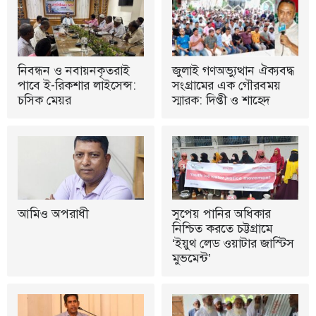
নিবন্ধন ও নবায়নকৃতরাই
জুলাই গণঅভ্যুত্থান ঐক্যবদ্ধ
পাবে ই-রিকশার লাইসেন্স:
সংগ্রামের এক গৌরবময়
চসিক মেয়র
স্মারক: দিপ্তী ও শাহেদ
আমিও অপরাধী
সুপেয় পানির অধিকার
নিশ্চিত করতে চট্টগ্রামে
‘ইয়ুথ লেড ওয়াটার জাস্টিস
মুভমেন্ট’