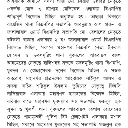
আহবায়ক কমিটির সদস্য গাজী মো. সিরাজ উল্লাহর নেতৃত্বে
প্রবর্তক মোড় ও চট্টগ্রাম মেডিকেল এলাকায় বিএনপির
শান্তিপূর্ণ বিক্ষোভ মিছিল অনুষ্ঠিত হয়। তাছাড়া বিকালে
বায়েজিদ থানা বিএনপির সভাপতি আবদুল্লাহ আল হারুন ও
জালালাবাদ ওয়ার্ড বিএনপির সভাপতি মো. বেলালের নেতৃত্বে
বটতলী বাজার এলাকায় ২ নং জালালাবাদ ওয়ার্ড বিএনপির
বিক্ষোভ মিছিল, সকালে মহানগর বিএনপি নেতা ইকবাল
হোসেন ও ডবলমুরিং থানা যুবদলের আহবায়ক বজল
আহমেদের নেতৃত্বে হালিশহর সড়কে ডবলমুরিং থানা বিএন‌পি,
যুবদল ও স্বেচ্ছা‌সেবক দ‌লের বি‌ক্ষোভ মি‌ছিল ও সড়ক
অবরোধ, মহানগর ছাত্রদলের আহবায়ক সাইফুল আলম ও
সদস্য সচিব শরিফুল ইসলাম তুহিনের নেতৃত্বে জিই‌সি
নাসিরাবাদ এলাকায় মহানগর ছাত্রদ‌লের বি‌ক্ষোভ মি‌ছিল,
রবিবার রাতে মহানগর যুবদলের সহ সভাপতি ফজলুল হক
সুমন ও খুলশী থানা যুবদলের আহবায়ক হেলাল হোসেনের
নেতৃত্বে পাহাড়তলী পুলিশ বিট রেলগেইট এলাকায় মশাল
মিছিল, সকালে মহানগর যুবদলের সহ সভাপতি ফজলুল হক