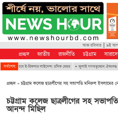
আজ রবিবার ║ ৯ই আগস্ট
প্রচ্ছদ
জাতীয়
রাজনীতি
চট্টগ্রাম
সারাদ
সর্বশেষ:
 পাবে ই-রিকশার লাইসেন্স: চসিক মেয়র
জুলাই গণঅভ্যুত্থান ঐক্যবদ্ধ সংগ্রামের
প্রচ্ছদ
»
চট্টগ্রাম কলেজ ছাত্রলীগের সহ সভাপতি মনিরুল ইসলামের নে
চট্টগ্রাম কলেজ ছাত্রলীগের সহ সভাপত
আনন্দ মিছিল