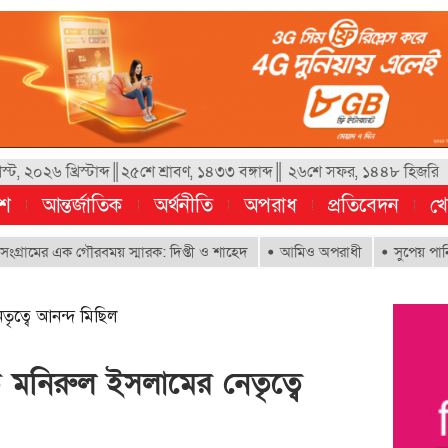
, ২০২৬ খ্রিস্টাব্দ║২৫শে শ্রাবণ, ১৪৩৩ বঙ্গাব্দ║ ২৬শে সফর, ১৪৪৮ হিজরি
েশ
আন্তর্জাতিক
অর্থনীতি
অপরাধ
প্রতিবেদন
খে
 এক গৌরবময় স্মারক: দিপ্তী ও শাহেদ
আমিও অপরাধী
সুপেয় পানির অধিকার ন
তৃত্বে আনন্দ মিছিল
ি মনিরুল ইসলামের নেতৃত্বে