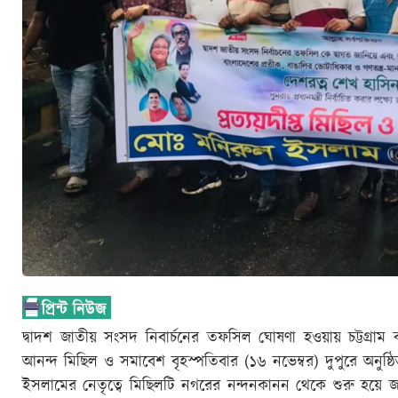
দ্বাদশ জাতীয় সংসদ নিবার্চনের তফসিল ঘোষণা হওয়ায় চট্টগ্রা
আনন্দ মিছিল ও সমাবেশ বৃহস্পতিবার (১৬ নভেম্বর) দুপুরে অনুষ্ঠি
ইসলামের নেতৃত্বে মিছিলটি নগরের নন্দনকানন থেকে শুরু হয়ে জ