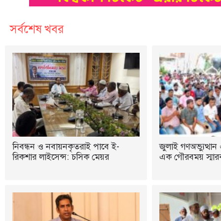
সর্বশেষ খবর
নিবন্ধন ও নবায়নকৃতরাই পাবে ই-
জুলাই গণঅভ্যুত্থান 
রিকশার লাইসেন্স: চসিক মেয়র
এক গৌরবময় স্মারক: