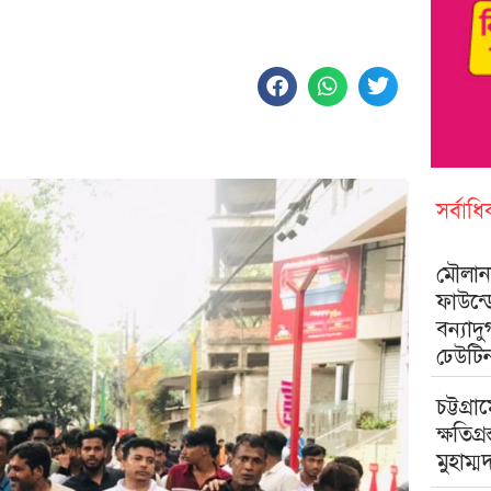
সর্বাধ
মৌলানা
ফাউন্
বন্যাদ
ঢেউটি
চট্টগ্রা
ক্ষতিগ্
মুহাম্