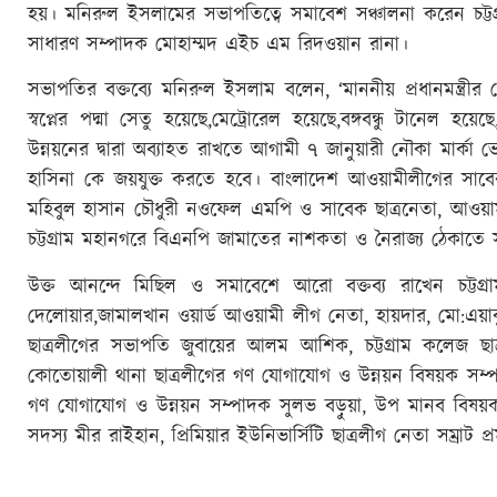
হয়। মনিরুল ইসলামের সভাপতিত্বে সমাবেশ সঞ্চালনা করেন চট্টগ্
সাধারণ সম্পাদক মোহাম্মদ এইচ এম রিদওয়ান রানা।
সভাপতির বক্তব্যে মনিরুল ইসলাম বলেন, ‘মাননীয় প্রধানমন্ত্রীর
স্বপ্নের পদ্মা সেতু হয়েছে,মেট্রোরেল হয়েছে,বঙ্গবন্ধু টানেল হয়ে
উন্নয়নের দ্বারা অব্যাহত রাখতে আগামী ৭ জানুয়ারী নৌকা মার্কা ভো
হাসিনা কে জয়যুক্ত করতে হবে। বাংলাদেশ আওয়ামীলীগের সাবেক সা
মহিবুল হাসান চৌধুরী নওফেল এমপি ও সাবেক ছাত্রনেতা, আওয়া
চট্টগ্রাম মহানগরে বিএনপি জামাতের নাশকতা ও নৈরাজ্য ঠেকা
উক্ত আনন্দে মিছিল ও সমাবেশে আরো বক্তব্য রাখেন চট্টগ
দেলোয়ার,জামালখান ওয়ার্ড আওয়ামী লীগ নেতা, হায়দার, মো:এয়াক
ছাত্রলীগের সভাপতি জুবায়ের আলম আশিক, চট্টগ্রাম কলেজ ছাত্
কোতোয়ালী থানা ছাত্রলীগের গণ যোগাযোগ ও উন্নয়ন বিষয়ক সম্পা
গণ যোগাযোগ ও উন্নয়ন সম্পাদক সুলভ বড়ুয়া, উপ মানব বিষয়
সদস্য মীর রাইহান, প্রিমিয়ার ইউনিভার্সিটি ছাত্রলীগ নেতা সম্রাট প্র