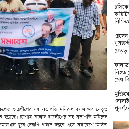
চসিকের
কমিটিত
নিশ্চি
রেলের 
সুবক্ত
নেতৃত্ব
কানাডা
নিহত ম
শেষ বি
মুক্তিয
সোসাই
পুনর্গঠ
ম কলেজ ছাত্রলীগের সহ সভাপতি মনিরুল ইসলামের নেতৃত্ব
ত হয়েছে। চট্টগ্রাম কলেজ ছাত্রলীগের সহ সভাপ্রতি মনিরুল
ামালখান ঘুরে চেরাগি পাহাড় চত্বরে এসে সমাবেশে মিলিত