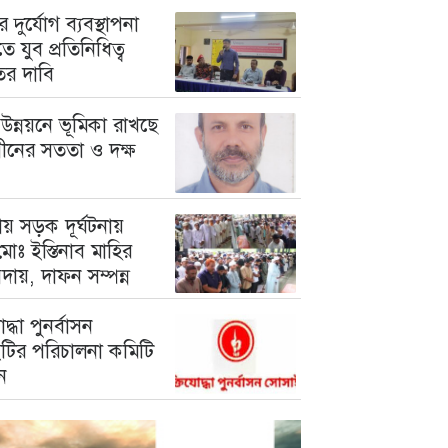
 দুর্যোগ ব্যবস্থাপনা
ে যুব প্রতিনিধিত্ব
তের দাবি
উন্নয়নে ভূমিকা রাখছে
গীনের সততা ও দক্ষ
য় সড়ক দূর্ঘটনায়
োঃ ইস্তিনাব মাহির
দায়, দাফন সম্পন্ন
োদ্ধা পুনর্বাসন
টির পরিচালনা কমিটি
ন