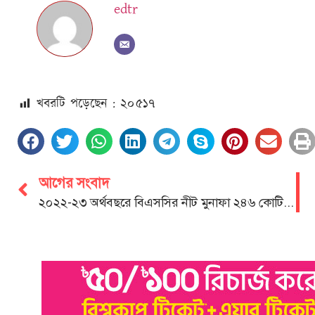
edtr
খবরটি পড়েছেন : ২০
৫১৭
আগের সংবাদ
২০২২-২৩ অর্থবছরে বিএসসির নীট মুনাফা ২৪৬ কোটি ২৯ লক্ষ টাকা: খালিদ মাহমুদ