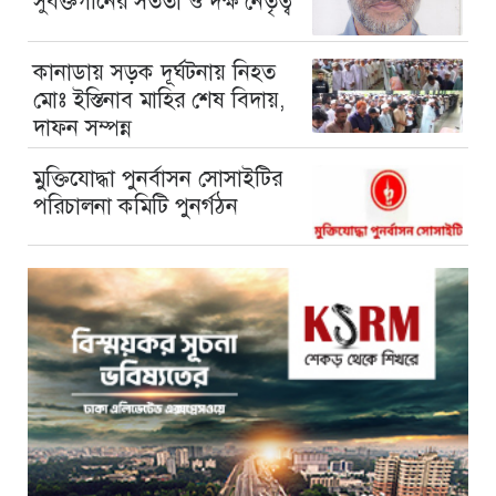
সুবক্তগীনের সততা ও দক্ষ নেতৃত্ব
কানাডায় সড়ক দূর্ঘটনায় নিহত
মোঃ ইস্তিনাব মাহির শেষ বিদায়,
দাফন সম্পন্ন
মুক্তিযোদ্ধা পুনর্বাসন সোসাইটির
পরিচালনা কমিটি পুনর্গঠন