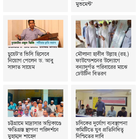
মুভমেন্ট’
চুয়েট’র ভিসি হিসেবে
মৌলানা হাবীব উল্লাহ (রহ.)
নিয়োগ পেলেন ড. আবু
ফাউন্ডেশনের উদ্যোগে
সাদাত সায়েম
বন্যাদুর্গত পরিবারের মাঝে
ঢেউটিন বিতরণ
চট্টগ্রামে মাদ্রাসার অগ্নিকাণ্ডে
চসিকের দুর্যোগ ব্যবস্থাপনা
ক্ষতিগ্রস্ত স্থাপনা পরিদর্শনে
কমিটিতে যুব প্রতিনিধিত্ব
মুহাম্মদ শাহেদ
নিশ্চিতের দাবি