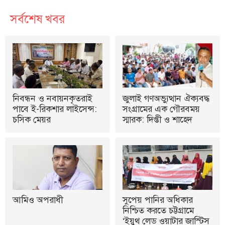
সর্বশেষ খবর
নিবন্ধন ও নবায়নকৃতরাই
জুলাই গণঅভ্যুত্থান ঐক্যবদ্ধ
পাবে ই-রিকশার লাইসেন্স:
সংগ্রামের এক গৌরবময়
চসিক মেয়র
স্মারক: দিপ্তী ও শাহেদ
আমিও অপরাধী
সুপেয় পানির অধিকার
নিশ্চিত করতে চট্টগ্রামে
‘ইয়ুথ লেড ওয়াটার জাস্টিস