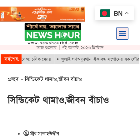
BN
আজ শুক্রবার ║ ৭ই আগস্ট, ২০২৬ খ্রিস্টাব্দ
সর্বশেষ:
র লাইসেন্স: চসিক মেয়র
জুলাই গণঅভ্যুত্থান ঐক্যবদ্ধ সংগ্রামের এক গৌরবময় স্
প্রচ্ছদ
»
সিন্ডিকেট থামাও,জীবন বাঁচাও
সিন্ডিকেট থামাও,জীবন বাঁচাও
মীর সালাহউদ্দীন