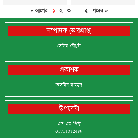
« আগের
১
২
৩
…
৫
পরের »
সম্পাদক (ভারপ্রাপ্ত)
সেলিম চৌধুরী
প্রকাশক
তাসমিন মাহমুদ
উপদেষ্টা
এস এম পিন্টু
01711032489