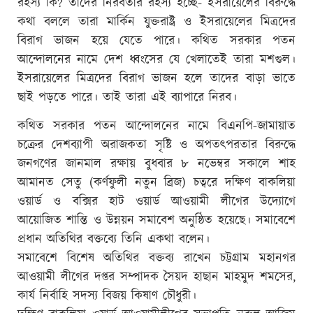
রহস্য কি? তাদের নিরবতার রহস্য হচ্ছে- ইসরায়েলের বিরুদ্ধে
কথা বললে তারা মার্কিন যুক্তরাষ্ট্র ও ইসরায়েলের মিত্রদের
বিরাগ ভাজন হয়ে যেতে পারে। কথিত সরকার পতন
আন্দোলনের নামে দেশ ধ্বংসের যে খেলাতেই তারা মশগুল।
ইসরায়েলের মিত্রদের বিরাগ ভাজন হলে তাদের বাড়া ভাতে
ছাই পড়তে পারে। তাই তারা এই ব্যাপারে নিরব।
কথিত সরকার পতন আন্দোলনের নামে বিএনপি-জামায়াত
চক্রের দেশব্যাপী অরাজকতা সৃষ্টি ও অপতৎপরতার বিরুদ্ধে
জনগণের জানমাল রক্ষায় বুধবার ৮ নভেম্বর সকালে শাহ
আমানত সেতু (কর্ণফুলী নতুন ব্রিজ) চত্বরে দক্ষিণ বাকলিয়া
ওয়ার্ড ও বক্সির হাট ওয়ার্ড আওয়ামী লীগের উদ্যোগে
আয়োজিত শান্তি ও উন্নয়ন সমাবেশ অনুষ্ঠিত হয়েছে। সমাবেশে
প্রধান অতিথির বক্তব্যে তিনি একথা বলেন।
সমাবেশে বিশেষ অতিথির বক্তব্য রাখেন চট্টগ্রাম মহানগর
আওয়ামী লীগের দপ্তর সম্পাদক সৈয়দ হাছান মাহমুদ শমসের,
কার্য নির্বাহি সদস্য বিজয় কিষাণ চৌধুরী।