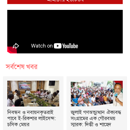
সর্বশেষ খবর
নিবন্ধন ও নবায়নকৃতরাই
জুলাই গণঅভ্যুত্থান ঐক্যবদ্ধ
পাবে ই-রিকশার লাইসেন্স:
সংগ্রামের এক গৌরবময়
চসিক মেয়র
স্মারক: দিপ্তী ও শাহেদ