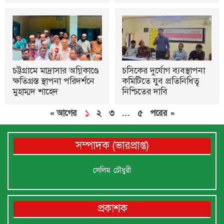
চট্টগ্রামে মাদ্রাসার অগ্নিকাণ্ডে
চসিকের দুর্যোগ ব্যবস্থাপনা
ক্ষতিগ্রস্ত স্থাপনা পরিদর্শনে
কমিটিতে যুব প্রতিনিধিত্ব
মুহাম্মদ শাহেদ
নিশ্চিতের দাবি
« আগের
১
২
৩
…
৫
পরের »
সম্পাদক (ভারপ্রাপ্ত)
সেলিম চৌধুরী
প্রকাশক