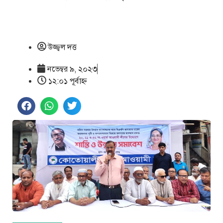
উজ্জ্বল দত্ত
নভেম্বর ৯, ২০২৩
১২:০১ পূর্বাহ্ণ