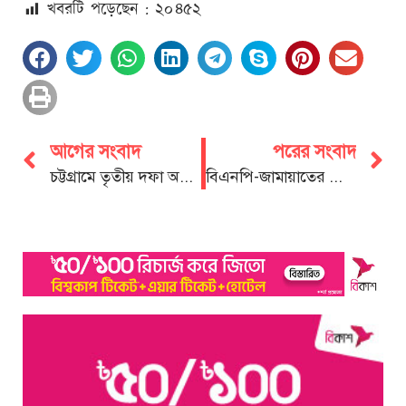
খবরটি পড়েছেন : ২০
৪৫২
আগের সংবাদ
পরের সংবাদ
চট্টগ্রামে তৃতীয় দফা অবরোধের প্রথম দিনে বিএনপির মিছিল, ১৫ জন গ্রেফতার
বিএনপি-জামায়াতের নৈরাজ্যর প্রতিবাদে মা বোনদের রাস্তায় নামতে হবে