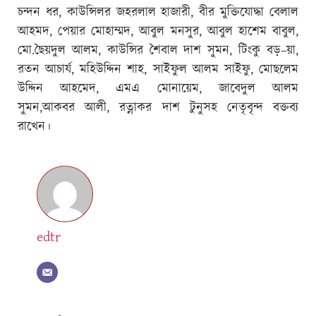
চন্দন ধর, কাউন্সিলর জহরলাল হাজারী, বীর মুক্তিযোদ্ধা বেলাল
আহমদ, পেয়ার মোহাম্মদ, আবুল মনসুর, আবুল হাশেম বাবুল,
মো.ছৈয়দুল আলম, কাউন্সির শৈবাল দাশ সুমন, টিংকু বড়–য়া,
রতন আচার্য, মহিউদ্দিন শাহ, সাইফুল আলম সাইফু, মোছলেম
উদ্দিন আহমেদ, এমএ মোনায়েম, জাবেদুল আলম
সুমন,আকবর আলী, রত্নাকর দাশ টুনুসহ নেতৃবৃন্দ বক্তব্য
রাখেন।
edtr