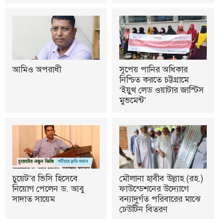
আমিও অপরাধী
সুপেয় পানির অধিকার
নিশ্চিত করতে চট্টগ্রামে
‘ইয়ুথ লেড ওয়াটার জাস্টিস
মুভমেন্ট’
চুয়েট’র ভিসি হিসেবে
মৌলানা হাবীব উল্লাহ (রহ.)
নিয়োগ পেলেন ড. আবু
ফাউন্ডেশনের উদ্যোগে
সাদাত সায়েম
বন্যাদুর্গত পরিবারের মাঝে
ঢেউটিন বিতরণ