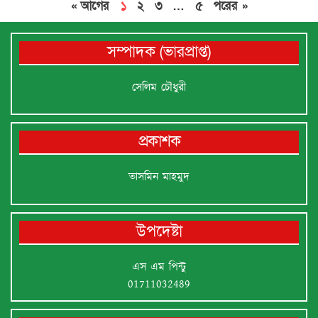
« আগের
১
২
৩
…
৫
পরের »
সম্পাদক (ভারপ্রাপ্ত)
সেলিম চৌধুরী
প্রকাশক
তাসমিন মাহমুদ
উপদেষ্টা
এস এম পিন্টু
01711032489