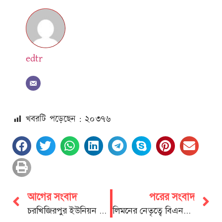
edtr
খবরটি পড়েছেন : ২০
৩৭৬
আগের সংবাদ
পরের সংবাদ
চরখিজিরপুর ইউনিয়ন যুবলীগের সম্মেলন প্রস্তুতি কমিটি গঠিত
লিমনের নেতৃত্বে বিএনপি জামাতের অবরোধ বিরোধী অবস্থান কর্মসূচী