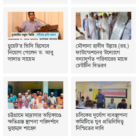
চুয়েট’র ভিসি হিসেবে
মৌলানা হাবীব উল্লাহ (রহ.)
নিয়োগ পেলেন ড. আবু
ফাউন্ডেশনের উদ্যোগে
সাদাত সায়েম
বন্যাদুর্গত পরিবারের মাঝে
ঢেউটিন বিতরণ
চট্টগ্রামে মাদ্রাসার অগ্নিকাণ্ডে
চসিকের দুর্যোগ ব্যবস্থাপনা
ক্ষতিগ্রস্ত স্থাপনা পরিদর্শনে
কমিটিতে যুব প্রতিনিধিত্ব
মুহাম্মদ শাহেদ
নিশ্চিতের দাবি