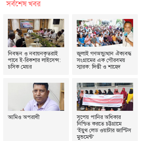
সর্বশেষ খবর
নিবন্ধন ও নবায়নকৃতরাই
জুলাই গণঅভ্যুত্থান ঐক্যবদ্ধ
পাবে ই-রিকশার লাইসেন্স:
সংগ্রামের এক গৌরবময়
চসিক মেয়র
স্মারক: দিপ্তী ও শাহেদ
আমিও অপরাধী
সুপেয় পানির অধিকার
নিশ্চিত করতে চট্টগ্রামে
‘ইয়ুথ লেড ওয়াটার জাস্টিস
মুভমেন্ট’