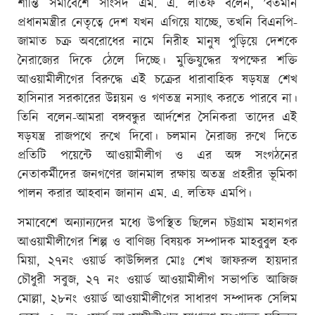
শান্তি সমাবেশে সাংসদ এম. এ. লতিফ বলেন, ’বর্তমান
প্রধানমন্ত্রীর নেতৃত্বে দেশ যখন এগিয়ে যাচ্ছে, তখনি বিএনপি-
জামাত চক্র অবরোধের নামে নিরীহ মানুষ পুড়িয়ে দেশকে
নৈরাজ্যের দিকে ঠেলে দিচ্ছে। মুক্তিযুদ্ধের স্বপক্ষের শক্তি
আওয়ামীলীগের বিরুদ্ধে এই চক্রের ধারাবাহিক ষড়যন্ত্র শেখ
হাসিনার সরকারের উন্নয়ন ও গণতন্ত্র নস্যাৎ করতে পারবে না।
তিনি বলেন-আমরা বঙ্গবন্ধুর আর্দশের সৈনিকরা তাদের এই
ষড়যন্ত্র রাজপথে রুখে দিবো। চলমান নৈরাজ্য রুখে দিতে
প্রতিটি পয়েন্টে আওয়ামীলীগ ও এর অঙ্গ সংগঠনের
নেতাকর্মীদের জনগণের জানমাল রক্ষায় অতন্ত্র প্রহরীর ভূমিকা
পালন করার আহবান জানান এম. এ. লতিফ এমপি।
সমাবেশে অন্যান্যদের মধ্যে উপস্থিত ছিলেন চট্টগ্রাম মহানগর
আওয়ামীলীগের শিল্প ও বাণিজ্য বিষয়ক সম্পাদক মাহবুবুল হক
মিয়া, ২৭নং ওয়ার্ড কাউন্সিলর মোঃ শেখ জাফরুল হায়দার
চৌধুরী সবুজ, ২৭ নং ওয়ার্ড আওয়ামীলীগ সভাপতি আজিজ
মোল্লা, ২৮নং ওয়ার্ড আওয়ামীলীগের সাধারণ সম্পাদক সেলিম