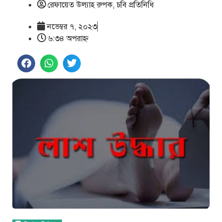
রেফায়েত উল্যাহ রুপক, চবি প্রতিনিধি
নভেম্বর ৭, ২০২৩
৬:৩৪ অপরাহ্ণ