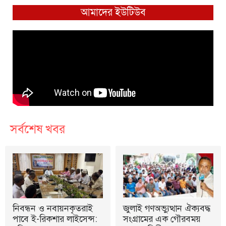
আমাদের ইউটিউব
সর্বশেষ খবর
নিবন্ধন ও নবায়নকৃতরাই
জুলাই গণঅভ্যুত্থান ঐক্যবদ্ধ
পাবে ই-রিকশার লাইসেন্স:
সংগ্রামের এক গৌরবময়