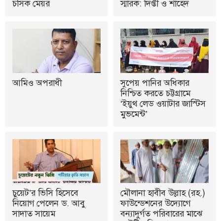
চসিক মেয়র
স্মারক: দিপ্তী ও শাহেদ
আমিও অপরাধী
সুপেয় পানির অধিকার
নিশ্চিত করতে চট্টগ্রামে
‘ইয়ুথ লেড ওয়াটার জাস্টিস
মুভমেন্ট’
চুয়েট’র ভিসি হিসেবে
মৌলানা হাবীব উল্লাহ (রহ.)
নিয়োগ পেলেন ড. আবু
ফাউন্ডেশনের উদ্যোগে
সাদাত সায়েম
বন্যাদুর্গত পরিবারের মাঝে