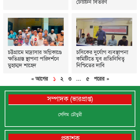
ঢেউটিন বিতরণ
চট্টগ্রামে মাদ্রাসার অগ্নিকাণ্ডে
চসিকের দুর্যোগ ব্যবস্থাপনা
ক্ষতিগ্রস্ত স্থাপনা পরিদর্শনে
কমিটিতে যুব প্রতিনিধিত্ব
মুহাম্মদ শাহেদ
নিশ্চিতের দাবি
« আগের
১
২
৩
…
৫
পরের »
সম্পাদক (ভারপ্রাপ্ত)
সেলিম চৌধুরী
প্রকাশক