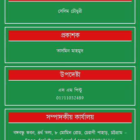
সেলিম চৌধুরী
প্রকাশক
তাসমিন মাহমুদ
উপদেষ্টা
এস এম পিন্টু
01711032489
সম্পাদকীয় কার্যালয়
বঙ্গবন্ধু ভবন, ৪র্থ তলা, ৮ মোমিন রোড, চেরাগী পাহাড়, চট্টগ্রাম –