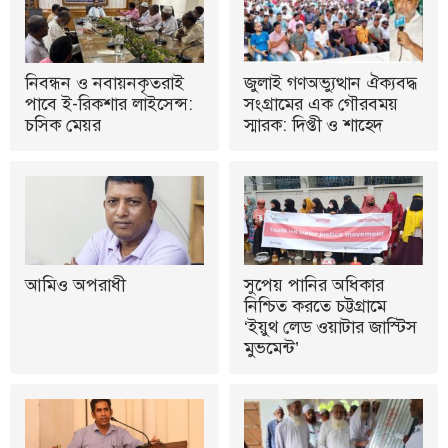
নিবন্ধন ও নবায়নকৃতরাই
জুলাই গণঅভ্যুত্থান ঐক্যবদ্ধ
পাবে ই-রিকশার লাইসেন্স:
সংগ্রামের এক গৌরবময়
চসিক মেয়র
স্মারক: দিপ্তী ও শাহেদ
আমিও অপরাধী
সুপেয় পানির অধিকার
নিশ্চিত করতে চট্টগ্রামে
‘ইয়ুথ লেড ওয়াটার জাস্টিস
মুভমেন্ট’