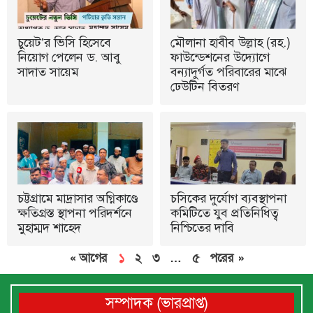
চুয়েট’র ভিসি হিসেবে
মৌলানা হাবীব উল্লাহ (রহ.)
নিয়োগ পেলেন ড. আবু
ফাউন্ডেশনের উদ্যোগে
সাদাত সায়েম
বন্যাদুর্গত পরিবারের মাঝে
ঢেউটিন বিতরণ
চট্টগ্রামে মাদ্রাসার অগ্নিকাণ্ডে
চসিকের দুর্যোগ ব্যবস্থাপনা
ক্ষতিগ্রস্ত স্থাপনা পরিদর্শনে
কমিটিতে যুব প্রতিনিধিত্ব
মুহাম্মদ শাহেদ
নিশ্চিতের দাবি
« আগের
১
২
৩
…
৫
পরের »
সম্পাদক (ভারপ্রাপ্ত)