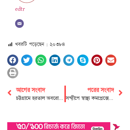
edtr
খবরটি পড়েছেন : ২০
৩৮৪
আগের সংবাদ
পরের সংবাদ
চট্টগ্রামে হরতাল অবরোধ চলাকালে বিএনপির মিছিল ও সমাবেশ, ৪০ জন গ্রেফতার
সন্দ্বীপে স্বাস্থ্য কমপ্লেক্সে আইসিইউ সেবা চালুর দাবিতে ওপেন কনসার্ট ১০ নভেম্বর