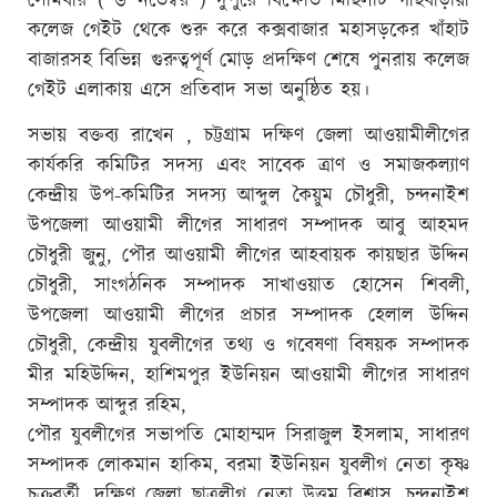
সোমবার ( ৬ নভেম্বর ) দুপুরে বিক্ষোভ মিছিলটি গাছবাড়ীয়া
কলেজ গেইট থেকে শুরু করে কক্সবাজার মহাসড়কের খাঁহাট
বাজারসহ বিভিন্ন গুরুত্বপূর্ণ মোড় প্রদক্ষিণ শেষে পুনরায় কলেজ
গেইট এলাকায় এসে প্রতিবাদ সভা অনুষ্ঠিত হয়।
সভায় বক্তব্য রাখেন , চট্টগ্রাম দক্ষিণ জেলা আওয়ামীলীগের
কার্যকরি কমিটির সদস্য এবং সাবেক ত্রাণ ও সমাজকল্যাণ
কেন্দ্রীয় উপ-কমিটির সদস্য আব্দুল কৈয়ুম চৌধুরী, চন্দনাইশ
উপজেলা আওয়ামী লীগের সাধারণ সম্পাদক আবু আহমদ
চৌধুরী জুনু, পৌর আওয়ামী লীগের আহবায়ক কায়ছার উদ্দিন
চৌধুরী, সাংগঠনিক সম্পাদক সাখাওয়াত হোসেন শিবলী,
উপজেলা আওয়ামী লীগের প্রচার সম্পাদক হেলাল উদ্দিন
চৌধুরী, কেন্দ্রীয় যুবলীগের তথ্য ও গবেষণা বিষয়ক সম্পাদক
মীর মহিউদ্দিন, হাশিমপুর ইউনিয়ন আওয়ামী লীগের সাধারণ
সম্পাদক আব্দুর রহিম,
পৌর যুবলীগের সভাপতি মোহাম্মদ সিরাজুল ইসলাম, সাধারণ
সম্পাদক লোকমান হাকিম, বরমা ইউনিয়ন যুবলীগ নেতা কৃষ্ণ
চক্রবর্তী, দক্ষিণ জেলা ছাত্রলীগ নেতা উত্তম বিশ্বাস, চন্দনাইশ