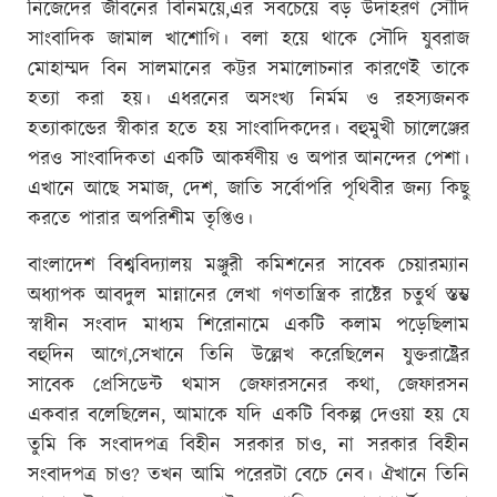
নিজেদের জীবনের বিনিময়ে,এর সবচেয়ে বড় উদাহরণ সৌদি
সাংবাদিক জামাল খাশোগি। বলা হয়ে থাকে সৌদি যুবরাজ
মোহাম্মদ বিন সালমানের কট্টর সমালোচনার কারণেই তাকে
হত্যা করা হয়। এধরনের অসংখ্য নির্মম ও রহস্যজনক
হত্যাকান্ডের স্বীকার হতে হয় সাংবাদিকদের। বহুমুখী চ্যালেঞ্জের
পরও সাংবাদিকতা একটি আকর্ষণীয় ও অপার আনন্দের পেশা।
এখানে আছে সমাজ, দেশ, জাতি সর্বোপরি পৃথিবীর জন্য কিছু
করতে পারার অপরিশীম তৃপ্তিও।
বাংলাদেশ বিশ্ববিদ্যালয় মঞ্জুরী কমিশনের সাবেক চেয়ারম্যান
অধ্যাপক আবদুল মান্নানের লেখা গণতান্ত্রিক রাষ্টের চতুর্থ স্তম্ভ
স্বাধীন সংবাদ মাধ্যম শিরোনামে একটি কলাম পড়েছিলাম
বহুদিন আগে,সেখানে তিনি উল্লেখ করেছিলেন যুক্তরাষ্ট্রের
সাবেক প্রেসিডেন্ট থমাস জেফারসনের কথা, জেফারসন
একবার বলেছিলেন, আমাকে যদি একটি বিকল্প দেওয়া হয় যে
তুমি কি সংবাদপত্র বিহীন সরকার চাও, না সরকার বিহীন
সংবাদপত্র চাও? তখন আমি পরেরটা বেচে নেব। ঐখানে তিনি