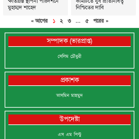
ক্ষতিগ্রস্ত স্থাপনা পরিদর্শনে
কমিটিতে যুব প্রতিনিধিত্ব
মুহাম্মদ শাহেদ
নিশ্চিতের দাবি
« আগের
১
২
৩
…
৫
পরের »
সম্পাদক (ভারপ্রাপ্ত)
সেলিম চৌধুরী
প্রকাশক
তাসমিন মাহমুদ
উপদেষ্টা
এস এম পিন্টু