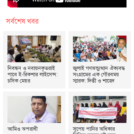
সর্বশেষ খবর
নিবন্ধন ও নবায়নকৃতরাই
জুলাই গণঅভ্যুত্থান ঐক্যবদ্ধ
পাবে ই-রিকশার লাইসেন্স:
সংগ্রামের এক গৌরবময়
চসিক মেয়র
স্মারক: দিপ্তী ও শাহেদ
আমিও অপরাধী
সুপেয় পানির অধিকার