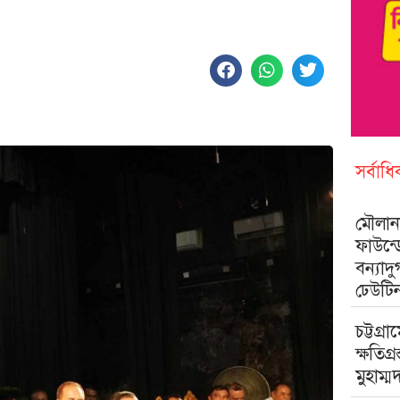
সর্বাধ
মৌলানা
ফাউন্
বন্যাদ
ঢেউটি
চট্টগ্রা
ক্ষতিগ্
মুহাম্