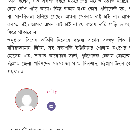
তিনি বলেন, গত একশ’ বছরে ইউরোপের অনেক উন্নতি হয়েছে, 
চেয়ে বেশি গাড়ি আছে। কিন্তু রাস্তায় যখন কোন এক্সিডেন্ট
না, মানবিকতা হারিয়ে গেছে। আমরা সেরকম রাষ্ট্র চাই না। আমরা 
করতে চাই। আমরা এমন রাষ্ট্র চাই না যে রাস্তায় দামি গাড়ি চলবে,
ফিরে থাকাবে না।
অনুষ্ঠানে বিশেষ অতিথি হিসেবে বক্তব্য রাখেন বঙ্গবন্ধু শি
মনিরুজ্জামান লিটন, সহ সভাপতি ইঞ্জিনিয়ার গোলাম নওশের আল
হোসেন খান, সাদাত আনোয়ার সাদী, পৃষ্ঠপোষক হেলাল মোহাম্মদ
চট্টগ্রাম জেলা পরিষদের সদস্য আ ম ম দিলশাদ, চট্টগ্রাম উত্ত
প্রমুখ। #
edtr