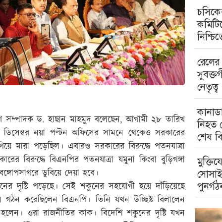
চসিকের
কমিটিত
নিশ্চি
রেলের 
সুবক্ত
নেতৃত্ব
কানাডা
াধারণ সম্পাদক ড. হাছান মাহমুদ বলেছেন, আগামী ২৮ তারিখ
নিহত ম
 ডিসেম্বর নয়া পল্টন অফিসের সামনে থেকেও সরকারের
শেষ বি
িয়ে মারা পড়েছিল। এবারও সরকারের বিরুদ্ধে পতনযাত্রা
ের বিরুদ্ধে বিএনপির পতনযাত্রা যমুনা কিংবা বুড়িগঙ্গা
মুক্তিয
 বঙ্গোপসাগরে ডুবিয়ে দেয়া হবে।
সোসাই
পুনর্গঠ
র দৃষ্টি পড়েছে। সেই শকুনের সহযোগী হয়ে দাঁড়িয়েছে
দল গঠন করেছিলেন বিএনপি। তিনি যখন উচ্ছিষ্ট বিলালেন
ো হলেন। ওরা রাজনীতির কাক। বিদেশি শকুনের দৃষ্টি যখন