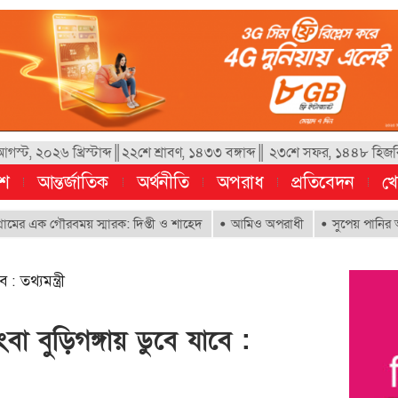
স্ট, ২০২৬ খ্রিস্টাব্দ║২২শে শ্রাবণ, ১৪৩৩ বঙ্গাব্দ║ ২৩শে সফর, ১৪৪৮ হিজর
েশ
আন্তর্জাতিক
অর্থনীতি
অপরাধ
প্রতিবেদন
খে
গৌরবময় স্মারক: দিপ্তী ও শাহেদ
আমিও অপরাধী
সুপেয় পানির অধিকার নিশ্চ
 তথ্যমন্ত্রী
া বুড়িগঙ্গায় ডুবে যাবে :