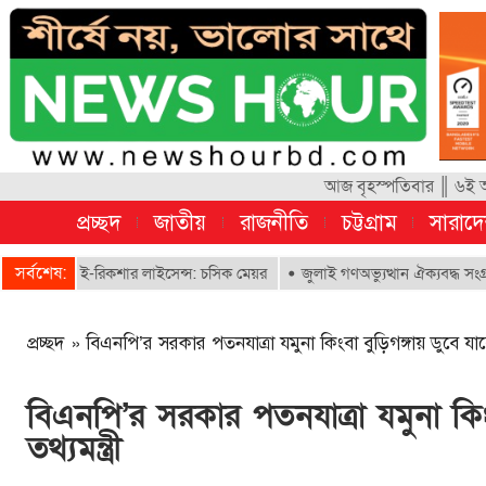
আজ বৃহস্পতিবার ║ ৬ই আগ
প্রচ্ছদ
জাতীয়
রাজনীতি
চট্টগ্রাম
সারাদ
সর্বশেষ:
ে ই-রিকশার লাইসেন্স: চসিক মেয়র
জুলাই গণঅভ্যুত্থান ঐক্যবদ্ধ সংগ্রামের এক 
প্রচ্ছদ
»
বিএনপি’র সরকার পতনযাত্রা যমুনা কিংবা বুড়িগঙ্গায় ডুবে যাবে :
বিএনপি’র সরকার পতনযাত্রা যমুনা কিংব
তথ্যমন্ত্রী