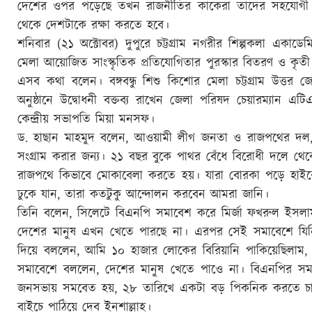
দেশের ওপর পড়েছে তখন রাজনীতির কাকেরা তাদের সহযোগী 
থেকে দেশটাকে রক্ষা করতে হবে।
শনিবার (২১ অক্টোবর) দুপুরে চট্টগ্রাম নগরীর শিল্পকলা একাডেমি 
মেলা আয়োজিত সাংস্কৃতিক প্রতিযোগিতার পুরস্কার বিতরণ ও কৃতী শিক্ষা
এসব কথা বলেন। বঙ্গবন্ধু শিশু কিশোর মেলা চট্টগ্রাম উত্তর জ
অনুষ্ঠানে উদ্বোধনী বক্তব্য রাখেন জেলা পরিষদ চেয়ারম্যান
কেন্দ্রীয় সভাপতি মিয়া মনসফ।
ড. হাছান মাহমুদ বলেন, আওয়ামী লীগ জনতা ও রাজপথের দল, আ
সংগ্রাম করার জন্য। ২১ বছর বুকে পাথর বেঁধে বিরোধী দলে থে
রাজপথে কিভাবে মোকাবেলা করতে হয়। যারা বোরকা পড়ে হাইকো
ঢুকে যান, তারা কতটুকু আন্দোলন করবেন আমরা জানি।
তিনি বলেন, সিলেটে বিএনপি সমাবেশ করে মির্জা ফখরুল ইসল
দেশের মানুষ এখন খেতে পারছে না। এরপর সেই সমাবেশে যিনি খ
দিয়ে বললেন, আমি ১০ হাজার লোকের বিরিয়ানি পাকিয়েছিলাম, 
সমাবেশে বললেন, দেশের মানুষ খেতে পাওে না। বিএনপির সমা
জনসভায় সমবেত হয়, ২৮ তারিখে একটা বড় পিকনিক করতে চান
বাইচে পাঠিয়ে দেব ইনশাল্লাহ।