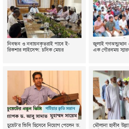
নিবন্ধন ও নবায়নকৃতরাই পাবে ই-
জুলাই গণঅভ্যুত্থান 
রিকশার লাইসেন্স: চসিক মেয়র
এক গৌরবময় স্মারক:
চুয়েট’র ভিসি হিসেবে নিয়োগ পেলেন ড.
মৌলানা হাবীব উল্লা