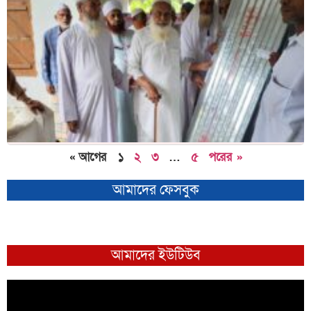
« আগের
১
২
৩
…
৫
পরের »
আমাদের ফেসবুক
আমাদের ইউটিউব