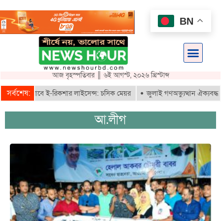
BN
আজ বৃহস্পতিবার ║ ৬ই আগস্ট, ২০২৬ খ্রিস্টাব্দ
সর্বশেষ:
ৃতরাই পাবে ই-রিকশার লাইসেন্স: চসিক মেয়র
জুলাই গণঅভ্যুত্থান ঐক্যবদ্ধ সংগ
আ.লীগ