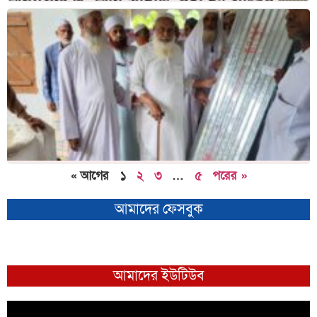
« আগের
১
২
৩
…
৫
পরের »
আমাদের ফেসবুক
আমাদের ইউটিউব