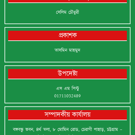
সেলিম চৌধুরী
প্রকাশক
তাসমিন মাহমুদ
উপদেষ্টা
এস এম পিন্টু
01711032489
সম্পাদকীয় কার্যালয়
বঙ্গবন্ধু ভবন, ৪র্থ তলা, ৮ মোমিন রোড, চেরাগী পাহাড়, চট্টগ্রাম –