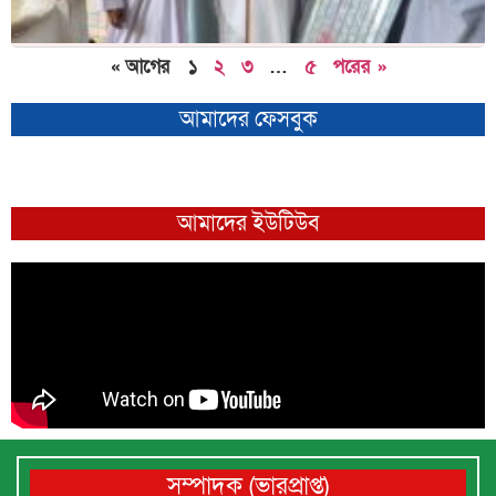
« আগের
১
২
৩
…
৫
পরের »
আমাদের ফেসবুক
আমাদের ইউটিউব
সম্পাদক (ভারপ্রাপ্ত)