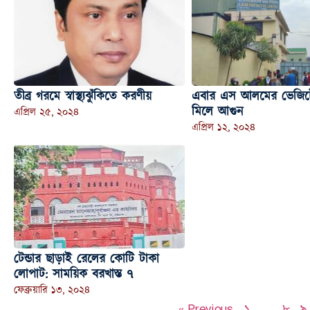
তীব্র গরমে স্বাস্থ্যঝুঁকিতে করণীয়
এবার এস আলমের ভেজিট
মিলে আগুন
এপ্রিল ২৫, ২০২৪
এপ্রিল ১২, ২০২৪
টেন্ডার ছাড়াই রেলের কোটি টাকা
লোপাট: সাময়িক বরখাস্ত ৭
ফেব্রুয়ারি ১৩, ২০২৪
« Previous
১
…
৮
৯