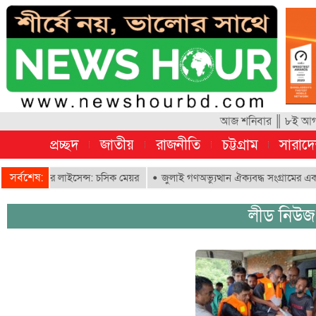
আজ শনিবার ║ ৮ই আগস্ট
প্রচ্ছদ
জাতীয়
রাজনীতি
চট্টগ্রাম
সারাদ
সর্বশেষ:
ই-রিকশার লাইসেন্স: চসিক মেয়র
জুলাই গণঅভ্যুত্থান ঐক্যবদ্ধ সংগ্রামের এক গৌ
লীড নিউজ