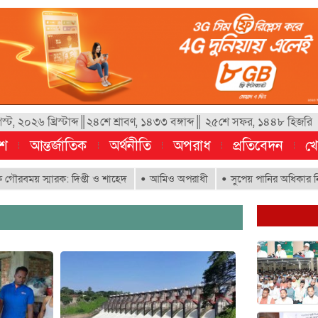
, ২০২৬ খ্রিস্টাব্দ║২৪শে শ্রাবণ, ১৪৩৩ বঙ্গাব্দ║ ২৫শে সফর, ১৪৪৮ হিজরি
েশ
আন্তর্জাতিক
অর্থনীতি
অপরাধ
প্রতিবেদন
খে
রবময় স্মারক: দিপ্তী ও শাহেদ
আমিও অপরাধী
সুপেয় পানির অধিকার নিশ্চিত