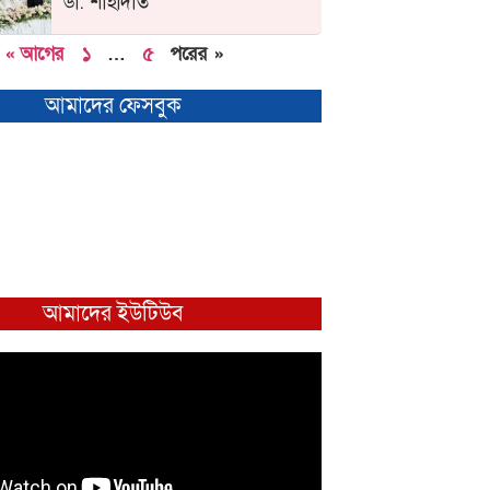
ডা. শাহাদাত
« আগের
১
…
৫
পরের »
আমাদের ফেসবুক
আমাদের ইউটিউব