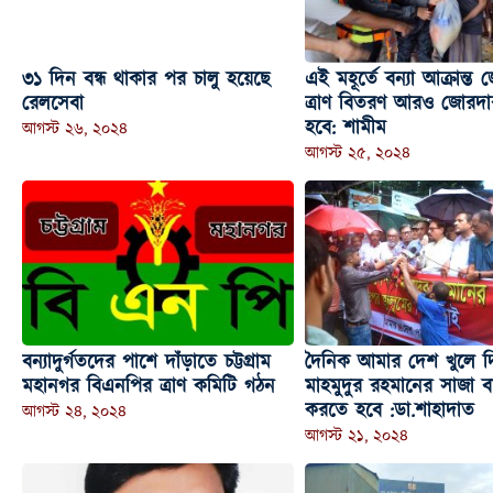
৩১ দিন বন্ধ থাকার পর চালু হয়েছে
এই মহূর্তে বন্যা আক্রান্ত
রেলসেবা
ত্রাণ বিতরণ আরও জোরদ
হবে: শামীম
আগস্ট ২৬, ২০২৪
আগস্ট ২৫, ২০২৪
বন্যাদুর্গতদের পাশে দাঁড়াতে চট্টগ্রাম
দৈনিক আমার দেশ খুলে দ
মহানগর বিএনপির ত্রাণ কমিটি গঠন
মাহমুদুর রহমানের সাজা ব
করতে হবে :ডা.শাহাদাত
আগস্ট ২৪, ২০২৪
আগস্ট ২১, ২০২৪