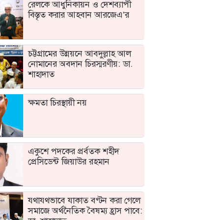
রেলকে আধুনিকায়ন ও দেশব্যাপী
বিস্তৃত করার আহবান আরজেএ’র
চট্টগ্রামের উন্নয়নে আবদুল্লাহ আল
নোমানের অবদান চিরস্মরণীয়: ডা.
শাহাদাত
ক্ষমতা চিরস্থায়ী নয়
একুশে পদকের প্রর্বতক শহীদ
প্রেসিডেন্ট জিয়াউর রহমান
যথাযথভাবে যাকাত বণ্টন করা গেলে
সমাজে অর্থনৈতিক বৈষম্য হ্রাস পাবে: