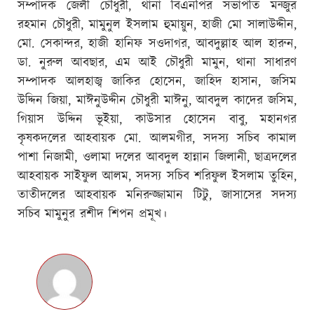
সম্পাদক জেলী চৌধুরী, থানা বিএনপির সভাপতি মন্জুর
রহমান চৌধুরী, মামুনুল ইসলাম হুমায়ুন, হাজী মো সালাউদ্দীন,
মো. সেকান্দর, হাজী হানিফ সওদাগর, আবদুল্লাহ আল হারুন,
ডা. নুরুল আবছার, এম আই চৌধুরী মামুন, থানা সাধারণ
সম্পাদক আলহাজ্ব জাকির হোসেন, জাহিদ হাসান, জসিম
উদ্দিন জিয়া, মাঈনুউদ্দীন চৌধুরী মাঈনু, আবদুল কাদের জসিম,
গিয়াস উদ্দিন ভূইয়া, কাউসার হোসেন বাবু, মহানগর
কৃষকদলের আহবায়ক মো. আলমগীর, সদস্য সচিব কামাল
পাশা নিজামী, ওলামা দলের আবদুল হান্নান জিলানী, ছাত্রদলের
আহবায়ক সাইফুল আলম, সদস্য সচিব শরিফুল ইসলাম তুহিন,
তাতীদলের আহবায়ক মনিরুজ্জামান টিটু, জাসাসের সদস্য
সচিব মামুনুর রশীদ শিপন প্রমূখ।