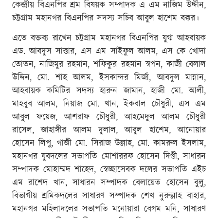
কেন্দ্রীয় বিএনপির শ্রম বিষয়ক সম্পাদক এ এম নাজিম উদ্দীন,
চট্টগ্রাম মহানগর বিএনপির সদস্য সচিব আবুল হাশেম বক্কর।
এতে বক্তব্য রাখেন চট্টগ্রাম মহানগর বিএনপির যুগ্ম আহবায়ক
এড. আবদুস সাত্তার, এস এম সাইফুল আলম, এস কে খোদা
তোতন, নাজিমুর রহমান, শফিকুর রহমান স্বপন, কাজী বেলাল
উদ্দিন, মো. শাহ আলম, ইসকান্দর মির্জা, আবদুল মান্নান,
আহবায়ক কমিটির সদস্য হারুন জামান, হাজী মো. আলী,
মাহবুব আলম, নিয়াজ মো. খান, ইকবাল চৌধুরী, এস এম
আবুল ফয়েজ, আশরাফ চৌধুরী, আহমেদুল আলম চৌধুরী
রাসেল, জাহাঙ্গীর আলম দুলাল, আবুল হাশেম, আনোয়ার
হোসেন লিপু, গাজী মো. সিরাজ উল্লাহ, মো. কামরুল ইসলাম,
মহানগর যুবদলের সভাপতি মোশাররফ হোসেন দিপ্তী, সাধারন
সম্পাদক মোহাম্মদ শাহেদ, স্বেচ্ছাসেবক দলের সভাপতি এইচ
এম রাশেদ খান, সাধারন সম্পাদক বেলায়েত হোসেন বুলু,
বিভাগীয় শ্রমিকদলের সাধারণ সম্পাদক শেখ নুরুল্লাহ বাহার,
মহানগর মহিলাদলের সভাপতি মনোয়ারা বেগম মনি, সাধারণ