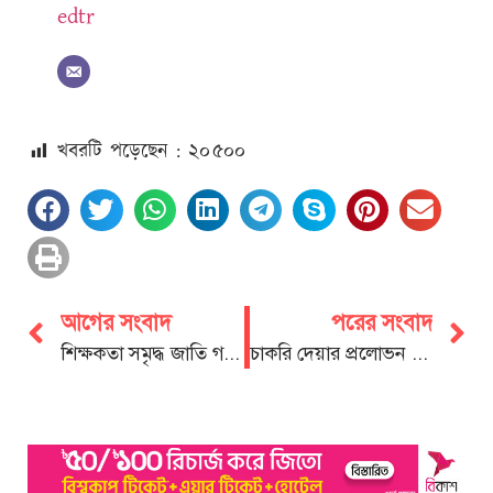
edtr
খবরটি পড়েছেন : ২০
৫০০
আগের সংবাদ
পরের সংবাদ
শিক্ষকতা সমৃদ্ধ জাতি গঠনের মূল পথিকৃৎ
চাকরি দেয়ার প্রলোভন দেখিয়ে অসামাজিক কার্যকলাপে লিপ্ত করার অপরাধে আটক ২