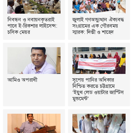
নিবন্ধন ও নবায়নকৃতরাই
জুলাই গণঅভ্যুত্থান ঐক্যবদ্ধ
পাবে ই-রিকশার লাইসেন্স:
সংগ্রামের এক গৌরবময়
চসিক মেয়র
স্মারক: দিপ্তী ও শাহেদ
আমিও অপরাধী
সুপেয় পানির অধিকার
নিশ্চিত করতে চট্টগ্রামে
‘ইয়ুথ লেড ওয়াটার জাস্টিস
মুভমেন্ট’