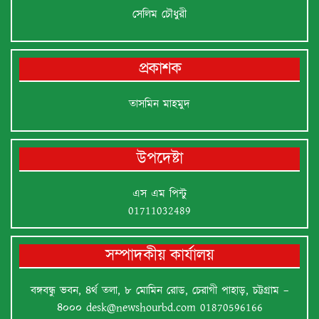
সেলিম চৌধুরী
প্রকাশক
তাসমিন মাহমুদ
উপদেষ্টা
এস এম পিন্টু
01711032489
সম্পাদকীয় কার্যালয়
বঙ্গবন্ধু ভবন, ৪র্থ তলা, ৮ মোমিন রোড, চেরাগী পাহাড়, চট্টগ্রাম –
৪০০০
desk@newshourbd.com
01870596166