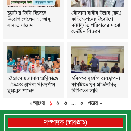
চুয়েট’র ভিসি হিসেবে
মৌলানা হাবীব উল্লাহ (রহ.)
নিয়োগ পেলেন ড. আবু
ফাউন্ডেশনের উদ্যোগে
সাদাত সায়েম
বন্যাদুর্গত পরিবারের মাঝে
ঢেউটিন বিতরণ
চট্টগ্রামে মাদ্রাসার অগ্নিকাণ্ডে
চসিকের দুর্যোগ ব্যবস্থাপনা
ক্ষতিগ্রস্ত স্থাপনা পরিদর্শনে
কমিটিতে যুব প্রতিনিধিত্ব
মুহাম্মদ শাহেদ
নিশ্চিতের দাবি
« আগের
১
২
৩
…
৫
পরের »
সম্পাদক (ভারপ্রাপ্ত)