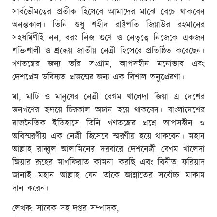
সার্বভৌমত্বের প্রতীক হিসেবে আমাদের মাঝে বেচে থাকবেন
অনন্তকাল। তিনি শুধু শহীদ রাষ্ট্রপতি জিয়াউর রহমানের
সহধর্মিণীই নন, বরং নিজ গুণে ও নেতৃত্বে নিজেকে একজন
শক্তিশালী ও শ্রদ্ধেয় জাতীয় নেত্রী হিসেবে প্রতিষ্ঠিত করেছেন।
গণতন্ত্রের জন্য তাঁর সংগ্রাম, আপসহীন মনোভাব এবং
দেশপ্রেম ভবিষ্যত প্রজন্মের জন্য এক বিশাল অনুপ্রেরণা।
মা, মাটি ও মানুষের নেত্রী বেগম খালেদা জিয়া এ দেশের
জনগণের হৃদয়ে চিরকাল অম্লান হয়ে থাকবেন। বাংলাদেশের
রাজনৈতিক ইতিহাসে তিনি গণতন্ত্রের প্রশ্নে আপসহীন ও
অবিস্মরণীয় এক নেত্রী হিসেবে স্মরণীয় হয়ে থাকবেন। মহান
আল্লাহ রাব্বুল আলামিনের দরবারে দেশনেত্রী বেগম খালেদা
জিয়ার রূহের মাগফিরাত কামনা করছি এবং বিনীত ফরিয়াদ
জানাই—মহান আল্লাহ যেন তাঁকে জান্নাতের সর্বোচ্চ মাকাম
দান করেন।
লেখক: সাবেক সহ-দপ্তর সম্পাদক,