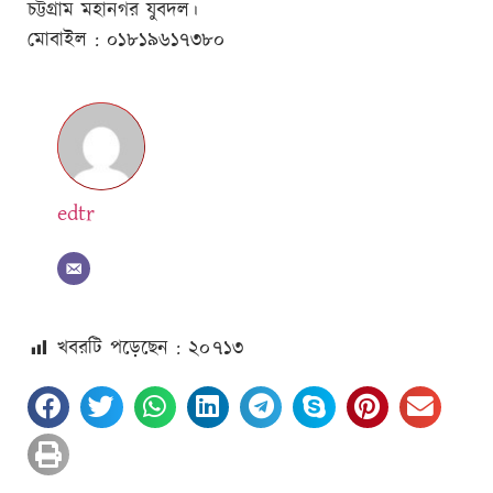
চট্টগ্রাম মহানগর যুবদল।
মোবাইল : ০১৮১৯৬১৭৩৮০
edtr
খবরটি পড়েছেন : ২০
৭১৩