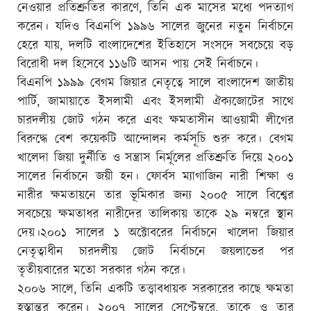
নেওয়ার প্রতিশ্রুতির কারণে, তিনি এক মাসের মধ্যে পদত্যাগ
করেন। যদিও বিএনপি ১৯৯৬ সালের জুনের নতুন নির্বাচনে
হেরে যায়, দলটি বাংলাদেশের ইতিহাসে সংসদে সবচেয়ে বড়
বিরোধী দল হিসেবে ১১৬টি আসন পায় সেই নির্বাচনে।
বিএনপি ১৯৯৯ বেগম জিয়ার নেতৃত্বে সালে বাংলাদেশ জাতীয়
পার্টি, জামায়াতে ইসলামী এবং ইসলামী ঐক্যজোটের সাথে
চারদলীয় জোট গঠন করে এবং ক্ষমতাসীন আওয়ামী লীগের
বিরুদ্ধে বেশ কয়েকটি আন্দোলন কর্মসূচি শুরু করে। বেগম
খালেদা জিয়া দুর্নীতি ও সন্ত্রাস নির্মূলের প্রতিশ্রুতি দিয়ে ২০০১
সালের নির্বাচনে জয়ী হন। ফোর্বস ম্যাগাজিন নারী শিক্ষা ও
নারীর ক্ষমতায়নে তার ভূমিকার জন্য ২০০৫ সালে বিশ্বের
সবচেয়ে ক্ষমতাধর নারীদের তালিকায় তাকে ২৯ নম্বরে স্থান
দেয়।২০০১ সালের ১ অক্টোবরের নির্বাচনে খালেদা জিয়ার
নেতৃত্বাধীন চারদলীয় জোট নির্বাচনে জয়লাভের পর
তৃতীয়বারের মতো সরকার গঠন করে।
২০০৬ সালে, তিনি একটি তত্ত্বাবধায়ক সরকারের কাছে ক্ষমতা
হস্তান্তর করেন। ২০০৭ সালের সেপ্টেম্বরে, তাকে ও তার