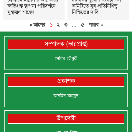
ক্ষতিগ্রস্ত স্থাপনা পরিদর্শনে
কমিটিতে যুব প্রতিনিধিত্ব
মুহাম্মদ শাহেদ
নিশ্চিতের দাবি
« আগের
১
২
৩
…
৫
পরের »
সম্পাদক (ভারপ্রাপ্ত)
সেলিম চৌধুরী
প্রকাশক
তাসমিন মাহমুদ
উপদেষ্টা