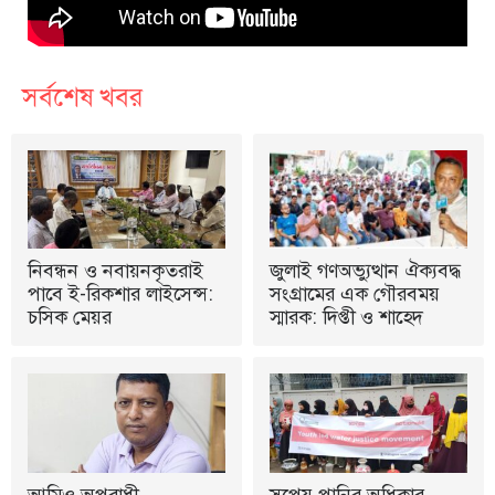
সর্বশেষ খবর
নিবন্ধন ও নবায়নকৃতরাই
জুলাই গণঅভ্যুত্থান ঐক্যবদ্ধ
পাবে ই-রিকশার লাইসেন্স:
সংগ্রামের এক গৌরবময়
চসিক মেয়র
স্মারক: দিপ্তী ও শাহেদ
আমিও অপরাধী
সুপেয় পানির অধিকার