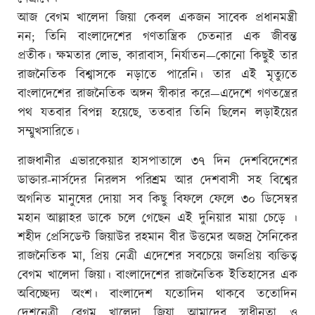
আজ বেগম খালেদা জিয়া কেবল একজন সাবেক প্রধানমন্ত্রী
নন; তিনি বাংলাদেশের গণতান্ত্রিক চেতনার এক জীবন্ত
প্রতীক। ক্ষমতার লোভ, কারাবাস, নির্যাতন—কোনো কিছুই তার
রাজনৈতিক বিশ্বাসকে নড়াতে পারেনি। তার এই মৃত্যুতে
বাংলাদেশের রাজনৈতিক অঙ্গন স্বীকার করে—এদেশে গণতন্ত্রের
পথ যতবার বিপন্ন হয়েছে, ততবার তিনি ছিলেন লড়াইয়ের
সম্মুখসারিতে।
রাজধানীর এভারকেয়ার হাসপাতালে ৩৭ দিন দেশবিদেশের
ডাক্তার-নার্সদের নিরলস পরিশ্রম আর দেশবাসী সহ বিশ্বের
অগনিত মানুষের দোয়া সব কিছু বিফলে ফেলে ৩০ ডিসেম্বর
মহান আল্লাহর ডাকে চলে গেছেন এই দুনিয়ার মায়া চেড়ে ।
শহীদ প্রেসিডেন্ট জিয়াউর রহমান বীর উত্তমের অজস্র সৈনিকের
রাজনৈতিক মা, প্রিয় নেত্রী এদেশের সবচেয়ে জনপ্রিয় ব্যক্তিত্ব
বেগম খালেদা জিয়া। বাংলাদেশের রাজনৈতিক ইতিহাসের এক
অবিচ্ছেদ্য অংশ। বাংলাদেশ যতোদিন থাকবে ততোদিন
দেশনেত্রী বেগম খালেদা জিয়া আমাদের স্বাধীনতা ও