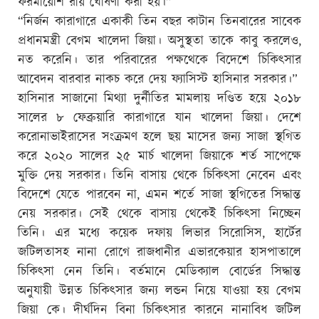
ফরমায়েশি রায় ঘোষণা করা হয়।”
“নির্জন কারাগারে একাকী তিন বছর কাটান তিনবারের সাবেক
প্রধানমন্ত্রী বেগম খালেদা জিয়া। অসুস্থতা তাকে কাবু করলেও,
নত করেনি। তার পরিবারের পক্ষথেকে বিদেশে চিকিৎসার
আবেদন বারবার নাকচ করে দেয় ফ্যাসিস্ট হাসিনার সরকার।”
হাসিনার সাজানো মিথ্যা দুর্নীতির মামলায় দণ্ডিত হয়ে ২০১৮
সালের ৮ ফেব্রুয়ারি কারাগারে যান খালেদা জিয়া। দেশে
করোনাভাইরাসের সংক্রমণ হলে ছয় মাসের জন্য সাজা স্থগিত
করে ২০২০ সালের ২৫ মার্চ খালেদা জিয়াকে শর্ত সাপেক্ষে
মুক্তি দেয় সরকার। তিনি বাসায় থেকে চিকিৎসা নেবেন এবং
বিদেশে যেতে পারবেন না, এমন শর্তে সাজা স্থগিতের সিদ্ধান্ত
নেয় সরকার। সেই থেকে বাসায় থেকেই চিকিৎসা নিচ্ছেন
তিনি। এর মধ্যে কয়েক দফায় লিভার সিরোসিস, হার্টের
জটিলতাসহ নানা রোগে রাজধানীর এভারকেয়ার হাসপাতালে
চিকিৎসা নেন তিনি। বর্তমানে মেডিক্যাল বোর্ডের সিদ্ধান্ত
অনুযায়ী উন্নত চিকিৎসার জন্য লন্ডন নিয়ে যাওয়া হয় বেগম
জিয়া কে। দীর্ঘদিন বিনা চিকিৎসার কারনে নানাবিধ জটিল