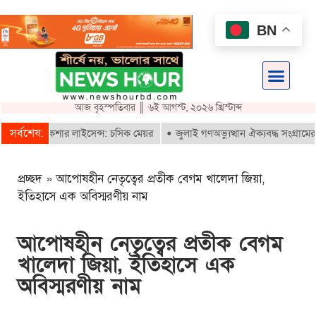
BN
আজ বৃহস্পতিবার ║ ৬ই আগস্ট, ২০২৬ খ্রিস্টাব্দ
সর্বশেষ:
-রিকশার লাইসেন্স: চসিক মেয়র
জুলাই গণঅভ্যুত্থান ঐক্যবদ্ধ সংগ্রামের এক গৌর
প্রচ্ছদ
»
আপোষহীন নেতৃত্বের প্রতীক বেগম খালেদা জিয়া,
ইতিহাসে এক অবিস্মরণীয় নাম
আপোষহীন নেতৃত্বের প্রতীক বেগম
খালেদা জিয়া, ইতিহাসে এক
অবিস্মরণীয় নাম