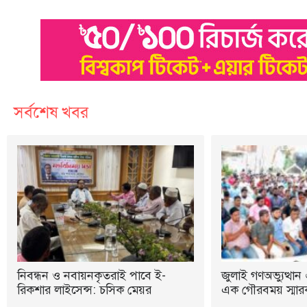
সর্বশেষ খবর
নিবন্ধন ও নবায়নকৃতরাই পাবে ই-
জুলাই গণঅভ্যুত্থান 
রিকশার লাইসেন্স: চসিক মেয়র
এক গৌরবময় স্মারক: