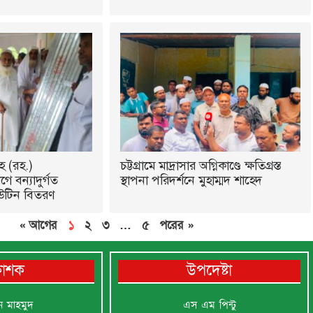
হ (রহ.)
চট্টগ্রামে মাদ্রাসার অগ্নিকাণ্ডে ক্ষতিগ্রস্ত
ে বন্যাদুর্গত
স্থাপনা পরিদর্শনে মুহাম্মদ শাহেদ
উটিন বিতরণ
« আগের
১
২
৩
…
৫
পরের »
রকাশক
উপদেষ্টা
ন মাহমুদ
এস এম পিন্টু