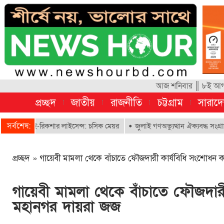
আজ শনিবার ║ ৮ই আগস্ট
প্রচ্ছদ
জাতীয়
রাজনীতি
চট্টগ্রাম
সারাদ
সর্বশেষ:
 ই-রিকশার লাইসেন্স: চসিক মেয়র
জুলাই গণঅভ্যুত্থান ঐক্যবদ্ধ সংগ্রামের এক গ
প্রচ্ছদ
»
গায়েবী মামলা থেকে বাঁচাতে ফৌজদারী কার্যবিধি সংশোধন
গায়েবী মামলা থেকে বাঁচাতে ফৌজদার
মহানগর দায়রা জজ