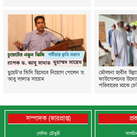
চুয়েট’র ভিসি হিসেবে নিয়োগ পেলেন ড.
মৌলানা হাবীব উল্লা
আবু সাদাত সায়েম
ফাউন্ডেশনের উদ্যোগ
পরিবারের মাঝে ঢে
সম্পাদক (ভারপ্রাপ্ত)
প্
সেলিম চৌধুরী
তাসমি