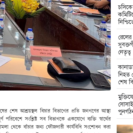
চসিকের
কমিটিত
নিশ্চি
রেলের 
সুবক্ত
নেতৃত্ব
কানাডা
নিহত ম
শেষ বি
মুক্তিয
সোসাই
ষের শেষ আশ্রয়স্থল বিচার বিভাগের প্রতি জনগণের আস্থা
পুনর্গঠ
র্ণ পরিবেশে সংশ্লিষ্ট সব বিভাগকে একযোগে ব্যক্তি স্বার্থের
 মামলা থেকে বাঁচার জন্য ফৌজদারী কার্যবিধি সংশোধন করা