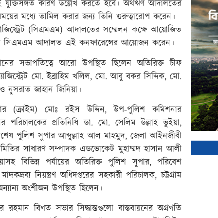
 যুক্তিসঙ্গত কারণ উল্লেখ করতে হবে। অর্থঋণ আদালতের
য়ের মধ্যে তামিল করার জন্য তিনি গুরুত্বারোপ করেন।
ন ম্যাজিস্ট্রেট (সিএমএম) আদালতের সম্মেলন কক্ষে আয়োজিত
টগ্রামের সিএমএম আদালত এই কনফারেন্সের আয়োজন করেন।
রহমানের সভাপতিত্বে আরো উপস্থিত ছিলেন অতিরিক্ত চীফ
যাজিস্ট্রেট মো. ইব্রাহিম খলিল, মো. আবু বকর সিদ্দিক, মো.
ও নুসরাত জাহান জিনিয়া।
নার (ক্রাইম) মোঃ রইস উদ্দিন, উপ-পুলিশ কমিশনার
ের পরিচালকের প্রতিনিধি ডা. মো. সেলিম উল্লাহ ভুইয়া,
র বিশেষ পুলিশ সুপার আব্দুল্লাহ আল মাহমুদ, জেলা আইনজীবী
িতির সাধারণ সম্পাদক এডভোকেট মুহাম্মদ হাসান আলী
হ বিভিন্ন পর্যায়ের অতিরিক্ত পুলিশ সুপার, পরিবেশ
কদ্রব্য নিয়ন্ত্রণ অধিদপ্তরের সহকারী পরিচালক, চট্টগ্রাম
অন্যান্য অংশীজন উপস্থিত ছিলেন।
নুর রহমান বিগত সভার সিদ্ধান্তগুলো বাস্তবায়নের অগ্রগতি