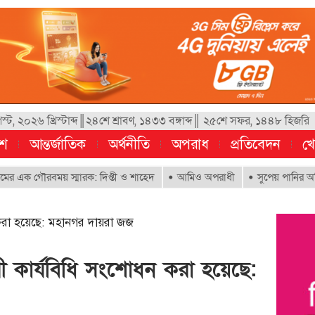
, ২০২৬ খ্রিস্টাব্দ║২৪শে শ্রাবণ, ১৪৩৩ বঙ্গাব্দ║ ২৫শে সফর, ১৪৪৮ হিজরি
েশ
আন্তর্জাতিক
অর্থনীতি
অপরাধ
প্রতিবেদন
খে
ৌরবময় স্মারক: দিপ্তী ও শাহেদ
আমিও অপরাধী
সুপেয় পানির অধিকার নিশ্চিত
 করা হয়েছে: মহানগর দায়রা জজ
ী কার্যবিধি সংশোধন করা হয়েছে: