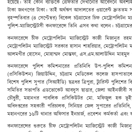
হয়েছে। তাই কোন ব্যক্তিকে গ্রেফতার দেখানোর আবেদনে অবশ্যই
টাকা জনগণের টাকা। তাই অর্থঋণ আদালতের ওয়ারেন্ট দ্রুততম সম
বৃহস্পতিবার (৪ সেপ্টেম্বর) বিকেল চট্টগ্রামের চিফ মেট্রোপলিট
পুলিশ-ম্যাজিস্ট্রেটসী কনফারেন্সে তিনি এসব কথা বলেন। চট্
কনফারেন্সে চীফ মেট্রোপলিটন ম্যাজিস্ট্রেট কাজী মিজানুর 
মেট্রোপলিটন ম্যাজিস্ট্রেট সরকার হাসান শাহরিয়ার, মেট্রোপলিটন ম্
আলমগীর হোসেন, মোহাম্মদ মোস্তফা, এস.এম.আলাউদ্দিন মাহমুদ 
কনফারেন্সে পুলিশ কমিশনারের প্রতিনিধি উপ-পুলিশ কমিশ
(প্রসিকিউশন) জিয়াউদ্দিন, চট্টগ্রাম মেডিকেল কলেজ হাসপাতাল
বিশেষ পুলিশ সুপার (সিআইডি) ছত্রধর ত্রিপুরা, ট্যুরিস্ট পুলিশে
সমিতির সভাপতি এডভোকেট আবদুস ছাত্তার, জেলা আইনজীবী সম
চৌধুরী, মহানগর পাবলিক প্রসিকিউটর মো. মফিজুল হক ভূইয়াস
অধিদপ্তরের সহকারী পরিচালক, সিনিয়র জেল সুপারের প্রতিনিধি, মাদ
মহানগরের ১৬টি থানার অফিসার ইনচার্জ, প্রবেশন কর্মকর্তা এবং 
কনফারেন্সের শুরুতে চীফ মেট্রোপলিটন ম্যাজিস্ট্রেট কাজী মিজা