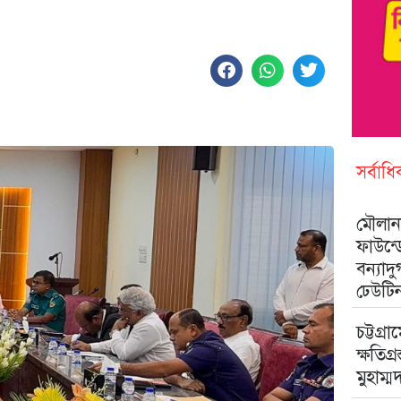
সর্বাধ
মৌলানা
ফাউন্
বন্যাদ
ঢেউটি
চট্টগ্রা
ক্ষতিগ্
মুহাম্