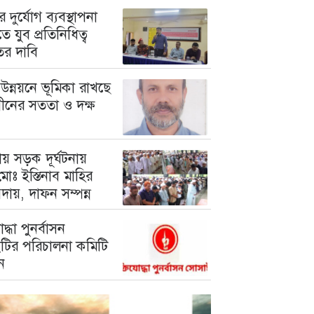
 দুর্যোগ ব্যবস্থাপনা
ে যুব প্রতিনিধিত্ব
তের দাবি
উন্নয়নে ভূমিকা রাখছে
গীনের সততা ও দক্ষ
য় সড়ক দূর্ঘটনায়
োঃ ইস্তিনাব মাহির
দায়, দাফন সম্পন্ন
োদ্ধা পুনর্বাসন
টির পরিচালনা কমিটি
ন