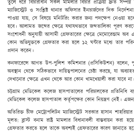
তুলে ধরে বিচারাধীন সকল মামলার বিচার প্রক্রিয়া দ্রুত সম্পন্ন
ম্যাজিস্ট্রেট ও সংশ্লিষ্ট থানার অফিসার ইনচার্জদের দিক নির্
পাওয়া যায়, সে বিষয়ে মনিটরিং করার জন্য পদক্ষেপ নেওয়া হবে।
হবে। আলামত জব্দের ক্ষেত্রে যথাযথভাবে জব্দতালিকা পূরণ করত
সংশোধনী অনুযায়ী আসামী গ্রেফতারের ক্ষেত্রে মেমোরেন্ডাম অব 
কোন অভিযুক্তকে গ্রেফতার করা হলে ১২ ঘন্টার মধ্যে তার পরিব
প্রদান করেন।
কনফারেন্সে আগত উপ-পুলিশ কমিশনার (প্রসিকিউশন) বলেন, প
অবস্থান থেকে সঠিকভাবে দায়িত্বপালনের চেষ্টা করছে, যা অব্য
দেখানোর ক্ষেত্রে এখন থেকে আর কোন খামখেয়ালী করা যাবে না
চট্টগ্রাম মেডিকেল কলেজ হাসপাতালের পরিচালকের প্রতিনিধি বলেন, ও
মেডিকেল কলেজ হাসপাতাল কর্তৃপক্ষের কোন নিয়ন্ত্রণ নেই। এজন্য ব
অতিরিক্ত চীফ মেট্রোপলিটন ম্যাজিস্ট্রেট সরকার হাসান শাহরিয়
মূলত: ব্লাস্ট বনাম রাষ্ট্র মামলার বিধানাবলী বাস্তবায়ন ক
গ্রেফতার করতে হলে তাকে অবশ্যই গ্রেফতারের কারণ জানাতে হব