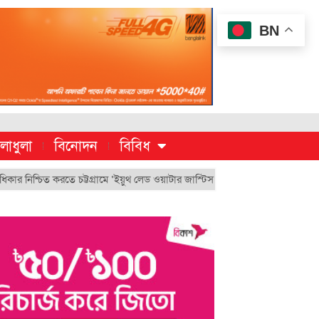
BN
লাধুলা
বিনোদন
বিবিধ
 করতে চট্টগ্রামে ‘ইয়ুথ লেড ওয়াটার জাস্টিস মুভমেন্ট’
চুয়েট’র ভিসি হিসেবে ন