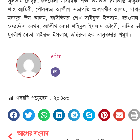
সুলতান চৌধুরী, উপজেলা মাধ্যমিক শিক্ষা কর্মকর্তা রমাকান্ত মজ
শাহ আমিরী, পৌরসভা আ’লীগ সভাপতি আলমগীর আলম, সাধারন
মনজুর উল আলম, কাউন্সিলর শেখ সাইফুল ইসলাম, ছরওয়াল কা
ফেরদৌস বেগম, আ’লীগ নেতা শহিদুল ইসলাম চৌধুরী, নাসির উদ্
যুবলীগ নেতা খাইরুল ইসলাম, জহিরুল হক তালুকদার প্রমুখ।
edtr
খবরটি পড়েছেন : ২০
৪০৩
আগের সংবাদ