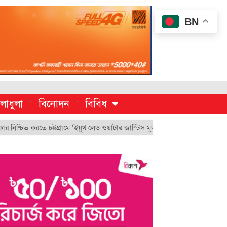
BN
লাধুলা
বিনোদন
বিবিধ
 করতে চট্টগ্রামে ‘ইয়ুথ লেড ওয়াটার জাস্টিস মুভমেন্ট’
চুয়েট’র ভিসি হিসেবে ন