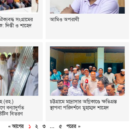
ঐক্যবদ্ধ সংগ্রামের
আমিও অপরাধী
 দিপ্তী ও শাহেদ
হ (রহ.)
চট্টগ্রামে মাদ্রাসার অগ্নিকাণ্ডে ক্ষতিগ্রস্ত
ে বন্যাদুর্গত
স্থাপনা পরিদর্শনে মুহাম্মদ শাহেদ
উটিন বিতরণ
« আগের
১
২
৩
…
৫
পরের »