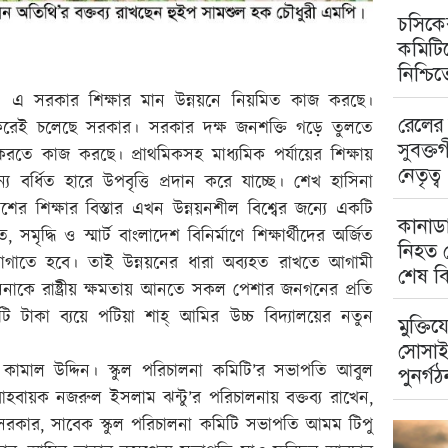
চসিকের
কমিটিত
নিশ্চি
রকার। এ সরকার শিক্ষার মান উন্নয়নে নিয়মিত কাজ করছে।
রেলের 
ন করেই চলেছে সরকার। সরকার দক্ষ জনশক্তি গড়ে তুলতে
সুবক্ত
রিক করতে কাজ করছে। প্রাথমিকসহ মাধ্যমিক পর্যায়ের শিক্ষায়
নেতৃত্ব
্য বর্ধিত হারে উপবৃত্তি প্রদান করে যাচ্ছে। শেখ হাসিনা
শের শিক্ষার বিস্তার এখন উন্নয়নশীল বিশ্বের জন্যে একটি
কানাডা
মৃদ্ধি ও স্মার্ট বাংলাদেশ বিনির্মাণে শিক্ষার্থীদের অর্জিত
নিহত ম
 লাগাতে হবে। তাই উন্নয়নের ধারা অব্যহত রাখতে আগামী
শেষ বি
িনাকে রাষ্ট্রীয় ক্ষমতায় আনতে সকল পেশার জনগনের প্রতি
াকা ব্যয়ে পটিয়া শাহ্ আমির উচ্চ বিদ্যালয়ের নতুন
মুক্তিয
সোসাই
াম্মদ কামাল উদ্দিন। স্কুল পরিচালনা কমিটি’র সভাপতি আবুল
পুনর্গঠ
 আহবায়ক নজরুল ইসলাম ঝন্টু’র পরিচালনায় বক্তব্য রাখেন,
ুমার সরকার, সাবেক স্কুল পরিচালনা কমিটি সভাপতি আমম টিপু