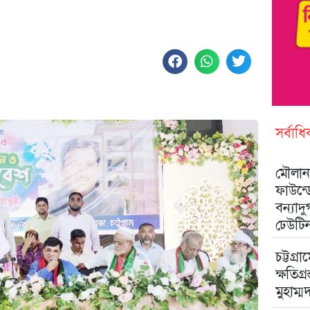
সর্বাধ
মৌলানা
ফাউন্
বন্যাদ
ঢেউটি
চট্টগ্রা
ক্ষতিগ্
মুহাম্