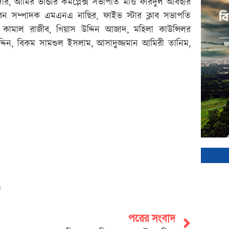
ুমদার, আমির ভান্ডার কমপ্লেক্স সভাপতি মাও ফরিদুল আবছার
 সম্পাদক এমএনএ নাছির, ফাইভ স্টার ক্লাব সভাপতি
মাল রাজীব, গিয়াস উদ্দিন আজাদ, মহিলা কাউন্সিলর
দিন, বিকম সামশুল ইসলাম, আসাদুজ্জমান আমিরী তানিম,
পরের সংবাদ