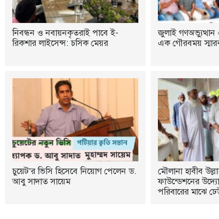
নিবন্ধন ও নবায়নকৃতরাই পাবে ই-
জুলাই গণঅভ্যুত্থান 
রিকশার লাইসেন্স: চসিক মেয়র
এক গৌরবময় স্মারক:
চুয়েট’র ভিসি হিসেবে নিয়োগ পেলেন ড.
মৌলানা হাবীব উল্লা
আবু সাদাত সায়েম
ফাউন্ডেশনের উদ্যোগ
পরিবারের মাঝে ঢে