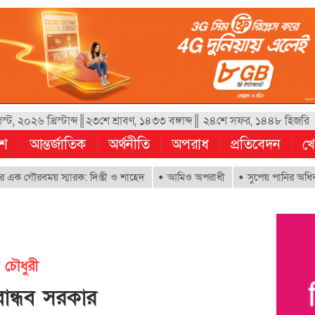
্ট, ২০২৬ খ্রিস্টাব্দ║২৩শে শ্রাবণ, ১৪৩৩ বঙ্গাব্দ║ ২৪শে সফর, ১৪৪৮ হিজরি
েশ
আন্তর্জাতিক
অর্থনীতি
অপরাধ
প্রতিবেদন
খে
ৌরবময় স্মারক: দিপ্তী ও শাহেদ
আমিও অপরাধী
সুপেয় পানির অধিকার নিশ্চিত
 চৌধুরী
বান্ধব সরকার