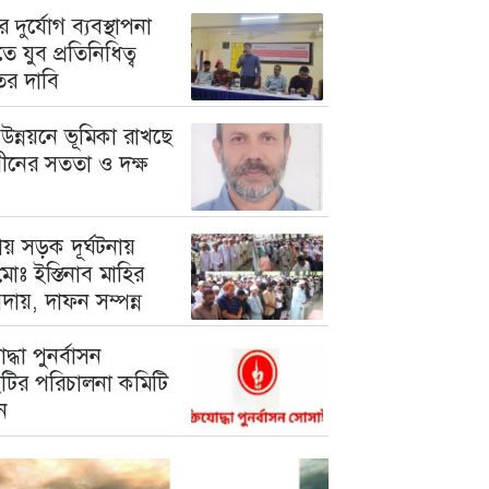
 দুর্যোগ ব্যবস্থাপনা
ে যুব প্রতিনিধিত্ব
তের দাবি
উন্নয়নে ভূমিকা রাখছে
গীনের সততা ও দক্ষ
য় সড়ক দূর্ঘটনায়
োঃ ইস্তিনাব মাহির
দায়, দাফন সম্পন্ন
োদ্ধা পুনর্বাসন
টির পরিচালনা কমিটি
ন