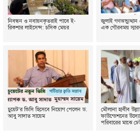
নিবন্ধন ও নবায়নকৃতরাই পাবে ই-
জুলাই গণঅভ্যুত্থান 
রিকশার লাইসেন্স: চসিক মেয়র
এক গৌরবময় স্মারক:
চুয়েট’র ভিসি হিসেবে নিয়োগ পেলেন ড.
মৌলানা হাবীব উল্লা
আবু সাদাত সায়েম
ফাউন্ডেশনের উদ্যোগ
পরিবারের মাঝে ঢে