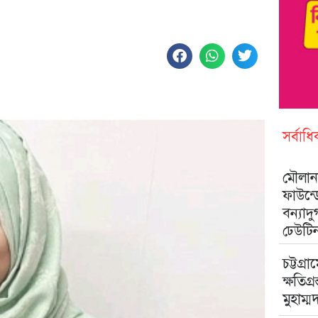
সর্বাধ
মৌলানা
ফাউন্
বন্যাদ
ঢেউটি
চট্টগ্রা
ক্ষতিগ্
মুহাম্