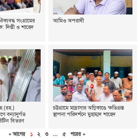
ঐক্যবদ্ধ সংগ্রামের
আমিও অপরাধী
 দিপ্তী ও শাহেদ
হ (রহ.)
চট্টগ্রামে মাদ্রাসার অগ্নিকাণ্ডে ক্ষতিগ্রস্ত
ে বন্যাদুর্গত
স্থাপনা পরিদর্শনে মুহাম্মদ শাহেদ
উটিন বিতরণ
« আগের
১
২
৩
…
৫
পরের »