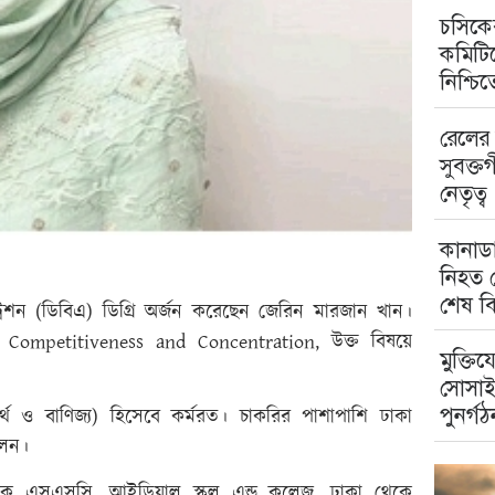
চসিকের
কমিটিত
নিশ্চি
রেলের 
সুবক্ত
নেতৃত্ব
কানাডা
নিহত ম
শেষ বি
্ট্রেশন (ডিবিএ) ডিগ্রি অর্জন করেছেন জেরিন মারজান খান।
 Competitiveness and Concentration, উক্ত বিষয়ে
মুক্তিয
সোসাই
পুনর্গঠ
অর্থ ও বাণিজ্য) হিসেবে কর্মরত। চাকরির পাশাপাশি ঢাকা
লেন।
েকে এসএসসি, আইডিয়াল স্কুল এন্ড কলেজ, ঢাকা থেকে