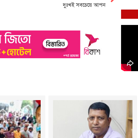
দুঃখই সবচেয়ে আপন