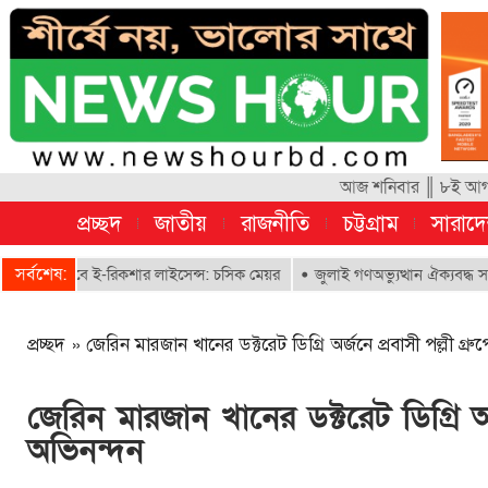
আজ শনিবার ║ ৮ই আগস্ট
প্রচ্ছদ
জাতীয়
রাজনীতি
চট্টগ্রাম
সারাদ
সর্বশেষ:
 পাবে ই-রিকশার লাইসেন্স: চসিক মেয়র
জুলাই গণঅভ্যুত্থান ঐক্যবদ্ধ সংগ্রামের
প্রচ্ছদ
»
জেরিন মারজান খানের ডক্টরেট ডিগ্রি অর্জনে প্রবাসী পল্লী গ্র
জেরিন মারজান খানের ডক্টরেট ডিগ্রি অর্
অভিনন্দন