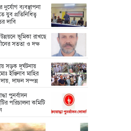
 দুর্যোগ ব্যবস্থাপনা
ে যুব প্রতিনিধিত্ব
তের দাবি
উন্নয়নে ভূমিকা রাখছে
গীনের সততা ও দক্ষ
য় সড়ক দূর্ঘটনায়
োঃ ইস্তিনাব মাহির
দায়, দাফন সম্পন্ন
োদ্ধা পুনর্বাসন
টির পরিচালনা কমিটি
ন