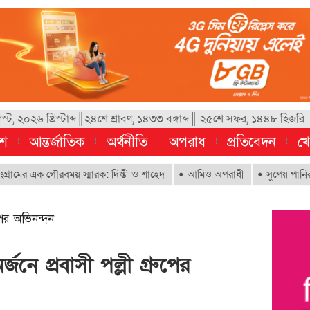
, ২০২৬ খ্রিস্টাব্দ║২৪শে শ্রাবণ, ১৪৩৩ বঙ্গাব্দ║ ২৫শে সফর, ১৪৪৮ হিজরি
েশ
আন্তর্জাতিক
অর্থনীতি
অপরাধ
প্রতিবেদন
খে
 এক গৌরবময় স্মারক: দিপ্তী ও শাহেদ
আমিও অপরাধী
সুপেয় পানির অধিকার ন
ুপের অভিনন্দন
জনে প্রবাসী পল্লী গ্রুপের