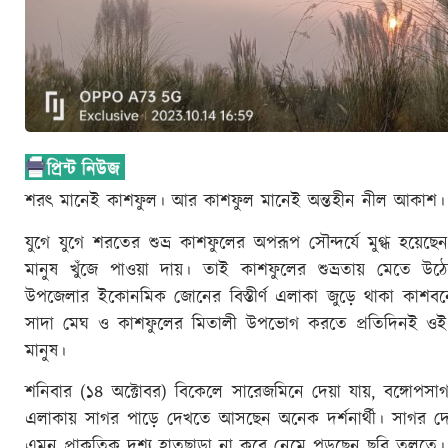
শরৎ মানেই কাশফুল। আর কাশফুল মানেই অন্তহীন নীল আকাশ। আ
যুগে যুগে শরতের শুভ্র কাশফুলের অপরূপ সৌন্দর্যে মুগ্ধ হয়েছে
মানুষ খুঁজে পাওয়া দায়। তাই কাশফুলের শুভ্রতায় মেতে উঠেছে
উপজেলার ইকোনমিক জোনের বিস্তীর্ণ এলাকা জুড়ে থাকা কাশবনে
সাদা মেঘ ও কাশফুলের মিতালী উপভোগ করতে প্রতিদিনই ওই ক
মানুষ।
শনিবার (১৪ অক্টোবর) বিকেলে সারেজমিনে দেয়া যায়, বঙ্গোপসা
এলাকায় সাগর পাড়ে দেখতে আসছেন অনেক দর্শনার্থী। সাগর দ
এমন প্রাকৃতিক দৃশ্য হাতছাড়া না করে নেমে পড়ছেন ছবি তুলতে।