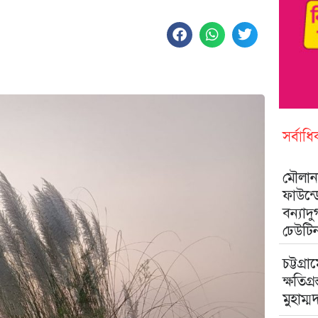
সর্বাধ
মৌলানা
ফাউন্
বন্যাদ
ঢেউটি
চট্টগ্রা
ক্ষতিগ্
মুহাম্