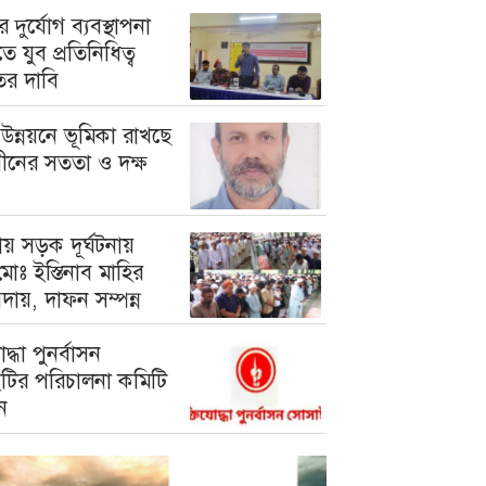
 দুর্যোগ ব্যবস্থাপনা
ে যুব প্রতিনিধিত্ব
তের দাবি
উন্নয়নে ভূমিকা রাখছে
গীনের সততা ও দক্ষ
য় সড়ক দূর্ঘটনায়
োঃ ইস্তিনাব মাহির
দায়, দাফন সম্পন্ন
োদ্ধা পুনর্বাসন
টির পরিচালনা কমিটি
ন