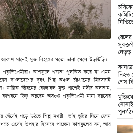
চসিকের
কমিটিত
নিশ্চি
রেলের 
সুবক্ত
নেতৃত্ব
কাশ মানেই মুক্ত বিহঙ্গের মতো ডানা মেলে উড়াউড়ি।
কানাডা
ন প্রকৃতিপ্রেমীরা। কাশফুলে শুভ্রতা পুলকিত করে না এমন
নিহত ম
ন বাংলাদেশের বৃহৎ শিল্প অঞ্চল চট্টগ্রামের মিরসরাই
শেষ বি
। যান্ত্রিক জীবনের কোলাহল মুক্ত পাশেই নদীর কলতান,
াশবনে ভিড় করছেন অসংখ্য প্রকৃতিপ্রেমী নানা বয়সের
মুক্তিয
সোসাই
পুনর্গঠ
গর ঘেঁষেই গড়ে উঠছে শিল্প নগরী। তাই ছুটির দিনে জোন
েখতে এসেই উপহার হিসেবে পাচ্ছেন কাশফুলের বন, আর