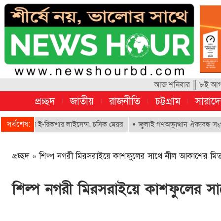
আজ শনিবার ║ ৮ই আগস্ট
প্রচ্ছদ
জাতীয়
রাজনীতি
চট্টগ্রাম
সারাদ
সর্বশেষ:
াবে ই-রিকশার লাইসেন্স: চসিক মেয়র
জুলাই গণঅভ্যুত্থান ঐক্যবদ্ধ সংগ্রামের এ
প্রচ্ছদ
»
শিল্প নগরী মিরসরাইয়ে কাশফুলের সাথে নীল আকাশের মিত
শিল্প নগরী মিরসরাইয়ে কাশফুলের স