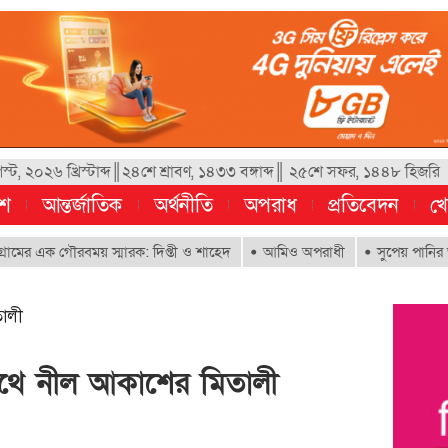
, ২০২৬ খ্রিস্টাব্দ║২৪শে শ্রাবণ, ১৪৩৩ বঙ্গাব্দ║ ২৫শে সফর, ১৪৪৮ হিজরি
েশ
আন্তর্জাতিক
অর্থনীতি
অপরাধ
প্রতিবেদন
খে
ক গৌরবময় স্মারক: দিপ্তী ও শাহেদ
আমিও অপরাধী
সুপেয় পানির অধিকার নিশ
ালী
াথে নীল আকাশের মিতালী