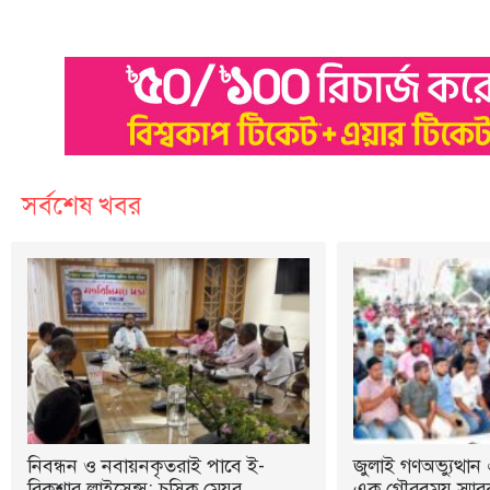
সর্বশেষ খবর
নিবন্ধন ও নবায়নকৃতরাই পাবে ই-
জুলাই গণঅভ্যুত্থান 
রিকশার লাইসেন্স: চসিক মেয়র
এক গৌরবময় স্মারক: