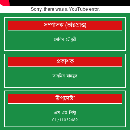
Sorry, there was a YouTube error.
সম্পাদক (ভারপ্রাপ্ত)
সেলিম চৌধুরী
প্রকাশক
তাসমিন মাহমুদ
উপদেষ্টা
এস এম পিন্টু
01711032489