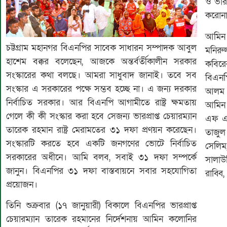
ও ভারপ
করোনা
আমিন 
চট্টগ্রাম মহানগর বিএন‌পির সা‌বেক সাধারন সম্পাদক আবুল
মনিরু
হা‌শেম বক্কর ব‌লে‌ছেন, আজকে অন্তর্বর্তীকালীন সরকার
কবিরের
সংস্কারের কথা বলছে। আমরা সাধুবাদ জানাই। তবে সব
বিএন‌
সংস্কার এ সরকারের পক্ষে সম্ভব হচ্ছে না। এ জন্য দরকার
আলম ম
নির্বাচিত সরকার। আর বিএনপি আগামীতে রাষ্ট্র ক্ষমতায়
আ‌মিন
গেলে কী কী সংস্কার করা হবে সেজন্য ভারপ্রাপ্ত চেয়ারম্যান
এফ এ 
তারেক রহমান রাষ্ট্র মেরামতের ৩১ দফা প্রণয়ন করেছেন।
তাজুল
সংস্কারটি করতে হবে একটি জনগণের ভোটে নির্বাচিত
সেলিম,
সরকারের অধীনে। আমি বলব, সবাই ৩১ দফা সম্পর্কে
সালাউ
জানুন। বিএনপির ৩১ দফা বাস্তবায়নে সবার সহযোগিতা
রাব্বি,
প্রয়োজন।
তিনি শুক্রবার (১৭ জানুয়ারী) বিকা‌লে বিএন‌পির ভারপ্রাপ্ত
চেয়ারম‌্যান তা‌রেক রহমা‌নের নি‌র্দেশনায় আমিন কলোনির