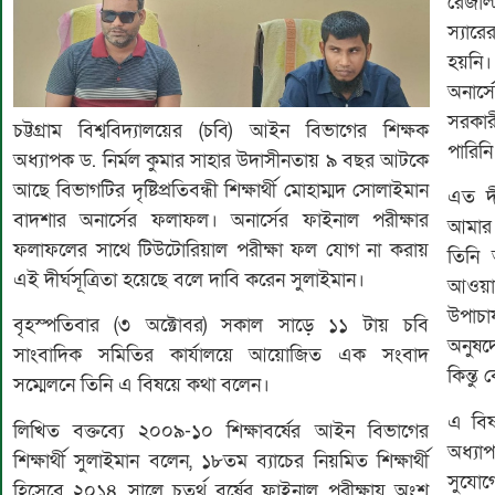
রেজাল্
স্যার
হয়নি।
অনার্
সরকার
চট্টগ্রাম বিশ্ববিদ্যালয়ের (চবি) আইন বিভাগের শিক্ষক
পারিনি
অধ্যাপক ড. নির্মল কুমার সাহার উদাসীনতায় ৯ বছর আটকে
আছে বিভাগটির দৃষ্টিপ্রতিবন্ধী শিক্ষার্থী মোহাম্মদ সোলাইমান
এত দী
বাদশার অনার্সের ফলাফল। অনার্সের ফাইনাল পরীক্ষার
আমার 
ফলাফলের সাথে টিউটোরিয়াল পরীক্ষা ফল যোগ না করায়
তিনি
এই দীর্ঘসূত্রিতা হয়েছে বলে দাবি করেন সুলাইমান।
আওয়া
উপাচা
বৃহস্পতিবার (৩ অক্টোবর) সকাল সাড়ে ১১ টায় চবি
অনুষদ
সাংবাদিক সমিতির কার্যালয়ে আয়োজিত এক সংবাদ
কিন্তু
সম্মেলনে তিনি এ বিষয়ে কথা বলেন।
এ বিষ
লিখিত বক্তব্যে ২০০৯-১০ শিক্ষাবর্ষের আইন বিভাগের
অধ্যা
শিক্ষার্থী সুলাইমান বলেন, ১৮তম ব্যাচের নিয়মিত শিক্ষার্থী
সুযোগ
হিসেবে ২০১৪ সালে চতুর্থ বর্ষের ফাইনাল পরীক্ষায় অংশ