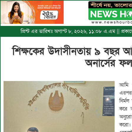
প্রিন্ট এর তারিখঃ অগাস্ট ৮, ২০২৬, ১১:০৮ এ.এম || প্রকাশ
শিক্ষকের উদাসীনতায় ৯ বছর আটকে
অনার্সের ফ
আমি প
এরপর 
নির্ম
করে অ
অনুরো
করো। 