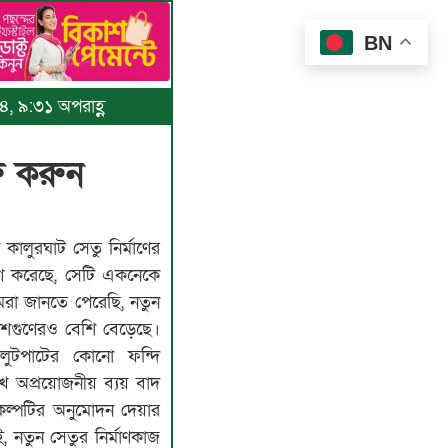
BN
৪, ৯:৩১ অপরাহ্ণ
রু করুন
ালুরঘাট সেতু নির্মাণের
্রহণ করেছে, সেটি একনেকে
া জানতে পেরেছি, নতুন
দশগুণেরও বেশি বেড়েছে।
লুটপাটের কোনো ফন্দি
খে অপ্রয়োজনীয় ব্যয় বাদ
রকল্পটির অনুমোদন দেয়ার
, নতুন সেতুর নির্মাণকাজ