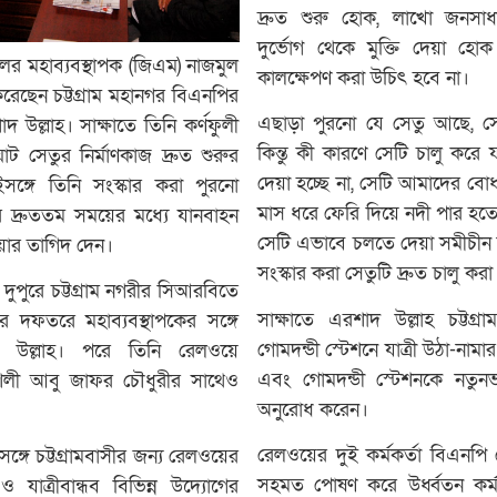
দ্রুত শুরু হোক, লাখো জনসাধ
দুর্ভোগ থেকে মুক্তি দেয়া হোক
ঞ্চলের মহাব্যবস্থাপক (জিএম) নাজমুল
কালক্ষেপণ করা উচিৎ হবে না।
করেছেন চট্টগ্রাম মহানগর বিএনপির
এছাড়া পুরনো যে সেতু আছে, সে
উল্লাহ। সাক্ষাতে তিনি কর্ণফুলী
কিন্তু কী কারণে সেটি চালু করে
ট সেতুর নির্মাণকাজ দ্রুত শুরুর
দেয়া হচ্ছে না, সেটি আমাদের বোধ
ঙ্গে তিনি সংস্কার করা পুরনো
মাস ধরে ফেরি দিয়ে নদী পার হতে গ
ে দ্রুততম সময়ের মধ্যে যানবাহন
সেটি এভাবে চলতে দেয়া সমীচীন 
য়ার তাগিদ দেন।
সংস্কার করা সেতুটি দ্রুত চালু কর
 দুপুরে চট্টগ্রাম নগরীর সিআরবিতে
সাক্ষাতে এরশাদ উল্লাহ চট্টগ্রা
দর দফতরে মহাব্যবস্থাপকের সঙ্গে
গোমদন্ডী স্টেশনে যাত্রী উঠা-নামার
দ উল্লাহ। পরে তিনি রেলওয়ে
এবং গোমদন্ডী স্টেশনকে নতুনভ
্রকৌশলী আবু জাফর চৌধুরীর সাথেও
অনুরোধ করেন।
রেলওয়ের দুই কর্মকর্তা বিএনপি
সঙ্গে চট্টগ্রামবাসীর জন্য রেলওয়ের
সহমত পোষণ করে উর্ধ্বতন কর্ম
 যাত্রীবান্ধব বিভিন্ন উদ্যোগের