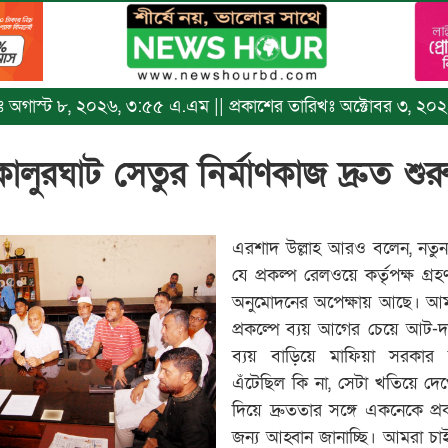
িখঃ অগাস্ট ৮, ২০২৬, ৩:৫৫ এ.এম || প্রকাশের তারিখঃ অক্টোবর ৩, ২০২
ালুরঘাট সেতুর নির্মাণকাজ দ্রুত শু
এরশাদ উল্লাহ আরও বলেন, নতুন ক
যে প্রকল্প রেলওয়ে কর্তৃপক্ষ গ
অনুমোদনের অপেক্ষায় আছে। আমর
প্রকল্পে ব্যয় আগের চেয়ে আট-
ব্যয় বাড়িয়ে মাফিয়া সরকার 
এঁটেছিল কি না, সেটা খতিয়ে দে
দিয়ে দ্রুততার সঙ্গে একনেকে প্
জন্য আহ্বান জানাচ্ছি। আমরা চাই