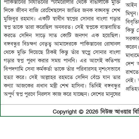
পাকিস্তানের নির্যাতনের স্টীমরোলার থেকে বাঙালীকে মুক্তি
আইন 
দিকে জীবন বাজি রেখেিেছলেন জাতির জনক বঙ্ঘবন্ধু শেখ
মিথুন।
মুজিবুর রহমান। একটি স্বাধীন স্বপ্নের সোনার বাংলা গড়ার
বিবৃত
স্বপ্ন তাকে তারা করেছিল অনবরত। সেই স্বপ্নকে বাস্তবায়িত
কিন্তু
করতে সেদিন সাড়ে সাত কোটি জনগণ এক হয়েছিল।
সরকার
বঙ্গবন্ধুর বিচক্ষণ নেতৃত্ব আমাদেরকে পাকিস্তানের রোষানল
করেন।
থেকে মুক্তি দিয়েছে ঠিকই কিন্তু তাঁর স্বপ্ন্রে সোনার বাংলা
মাধ্য
গড়ার স্বপ্ন পুরণ করার সময় পাননি। এর আগেই কতিপয়
দেশ অ
বিপদগামি সেনা কর্মকর্তা তাকে তাঁর পরিবারসহ নৃশংসভাবে
রাখতে
হত্যা করে। সেই আল্লাহর রহমতে সেদিন বেঁচে যান তার
নেই। 
কণ্যা আজকের প্রধান মন্ত্রী শেখ হাসিনা। তিনিই বঙ্গবন্ধুর
অপুর্ণ স্বপ্ন পুরণে নিরলস কাজ করে যাচ্ছেন। দেশের মানুষের
Copyright © 2026 নিউজ আওয়ার বিডি.