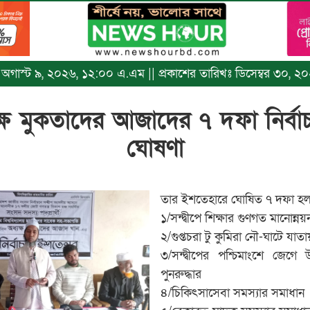
খঃ অগাস্ট ৯, ২০২৬, ১২:০০ এ.এম || প্রকাশের তারিখঃ ডিসেম্বর ৩০, ২০
ধ্যক্ষ মুকতাদের আজাদের ৭ দফা নির্ব
ঘোষণা
তার ইশতেহারে ঘোষিত ৭ দফা হল
১/সন্দ্বীপে শিক্ষার গুণগত মানোন্নয়
২/গুপ্তচরা টু কুমিরা নৌ-ঘাটে যা
৩/সন্দ্বীপের পশ্চিমাংশে জেগে
পুনরুদ্ধার
৪/চিকিৎসাসেবা সমস্যার সমাধান