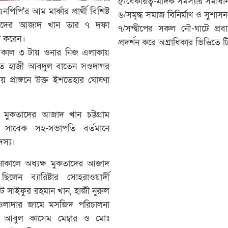
৫/বেকারত্ব-মাদক সমস্যার সমাধা
িপি'র আম মার্কার প্রার্থী বিশিষ্ট
৬/সমৃদ্ধ সমাজ বিনির্মাণ ও সুশাসন
াদের আজাদ খান তার ৭ দফা
৭/সন্দ্বীপের সকল নৌ-ঘাটে প্
া করেন।
প্রদর্শন করে অগ্রাধিকার ভিত্তিতে ট
 বিকাল ৩ টায় ওনার নিজ এলাকায়
য় প্রাঙ্গনে উক্ত ইশতেহার ঘোষণা
ক্ষ মুকতাদের আজাদ খান চট্টগ্রাম
লের সাবেক সহ-সভাপতি বর্তমানে
দস্য।
ষনাকালে অধ্যক্ষ মুকতাদের আজাদ
লেন ব্যারিষ্টার সোহরাওয়ার্দী
সাইফুর রহমান খান, হাজী নুরুল
লাদার জামে মসজিদ পরিচালনা
 আবুল কাসেম মেম্বার ও মোঃ