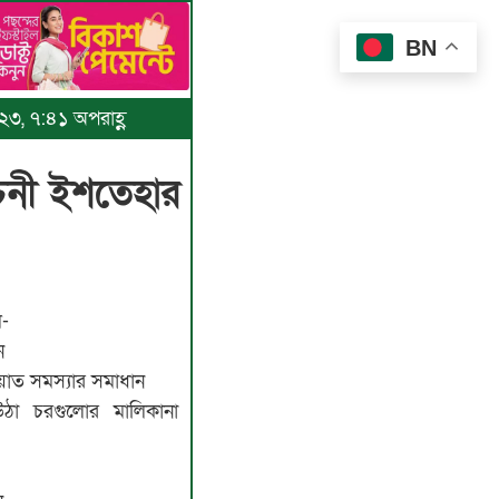
BN
২৩, ৭:৪১ অপরাহ্ণ
াচনী ইশতেহার
-
ন
তায়াত সমস্যার সমাধান
 উঠা চরগুলোর মালিকানা