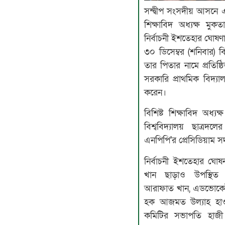
সন্দ্বীপ সংসদীয় আসনে এনপ
শিক্ষাবিদ অধ্যক্ষ মুকত
নির্বাচনী ইশতেহার ঘোষণ
৩০ ডিসেম্বর (শনিবার)
তার পিতার নামে প্রতিষ্ঠিত হাজী আবদুল বাতেন সওদাগর
সরকারি প্রাথমিক বিদ্যাল
করেন।
বিশিষ্ট শিক্ষাবিদ অধ্য
বিশ্ববিদ্যালয় ছাত্রদ
এনপিপি'র প্রেসিডিয়াম স
নির্বাচনী ইশতেহার ঘো
খান ছাড়াও উপস্থিত ছি
আরাফাত খান, এডভোকেট 
হক আজমত উল্যাহ হাও
কমিটির সভাপতি হাজী