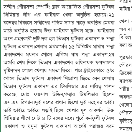
সায়েম
সন্দ্বীপ পৌরসভা স্পোর্টিং ক্লাব আয়োজিত পৌরসভা ফুটবল
মাষ্টা
প্রিমিয়ার লীগ এর ফাইনাল খেলা অনুষ্ঠিত হয়েছে।২১
খেলা শ
নভেম্বর বিকালে সন্দ্বীপের পশ্চিম সাগর পাড়ে অবস্থিত মেঘনা
অব দা 
মাঠে অনুষ্ঠিত হয়েছে উক্ত ফাইনাল ফুটবল ম্যাচ। ফাইনালে
বিভিন্
অংশ গ্রহনকারী দুটি দল হল তিতাস ফুটবল একাদশ ও পদ্মা
করা হ
ফুটবল একাদশ।খেলার প্রথমার্ধের ১৫ মিনিটের মাথায় পদ্মা
একাদশের ময়নার গোলে এগিয়ে যায় পদ্মা একাদশ,২য়
পুরস্ক
অর্ধের শেষ দিকে তিতাস একাদশের অধিনায়ক ফয়সালের
পৌরসভ
দৃষ্টিনন্দন গোলে খেলায় সমতা ফিরে। পরে ট্রাইবেকারে ৫/৪
ক্রিকে
গোলে তিতাস ফুটবল একাদশ শিরোপা জিতে নেন।খেলায়
ব্যাপ
তিতাস ফুটবল একাদশ এর টিমলিডার এর দায়িত্ব পালন
শরীর 
করেছে মোঃ ফয়সাল উদ্দিন,পদ্মার টিমলিডার ছিলেন
অবদান
এস.এম রিগ্যান।দুই দলের প্রধান ছিলো দুই সহোদর ভাই।
খেলোয়
তাই ভাইয়ে ভাইয়ে লড়াই ছিলো খেলার মূল আকর্ষন। উক্ত
পৌরসভা,উপজ
প্রিমিয়ার লীগে মোট ৪ টি দলের মধ্যে পুর্বে কর্নফুলী ফুটবল
কৃতিত্
একাদশ ও যমুনা ফুটবল একাদশ আগেই পরাজয় বরন
সমাজে