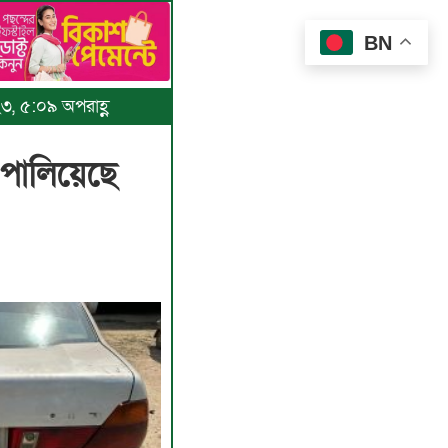
BN
২৩, ৫:০৯ অপরাহ্ণ
 পালিয়েছে