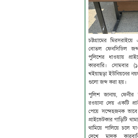
চট্টগ্রামের মিরসরাইয়
বোতল ফেনসিডিল জব্
পুলিশের ধাওয়ায় প্র
কারবারি। সোমবার (
খইয়াছড়া ইউনিয়নের নয়দু
গুলো জব্দ করা হয়।
পুলিশ জানায়, ফেনীর বর্
রওয়ানা দেয় একটি প্র
পেয়ে সন্দেহজনক ভাবে চ
প্রাইভেটকার গাড়িটি থাম
থামিয়ে পালিয়ে চলে যা
দেখে মাদক কারবারির