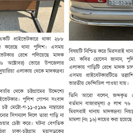
ে একটি প্রাইভেটকারে থাকা ২৮৮
দ করেছে থানা পুলিশ। এসময়
বিষয়টি নিশ্চিত করে মিরসরাই থান
াইভেটকার রেখে পলিয়েছে মাদক
মো. কবির হোসেন জানান, পুল
১৬ অক্টোবর) ভোরে উপজেলার
এলাকায় গাড়িটি রেখে মাদক চাল
য়ারিয়া এলাকায় থেকে মাদকদ্রব্য
এসময় প্রাইবেটকারটিতে তল্ল
ভারতীয় ফেন্সিডিল পাওয়া যায়।
ডার থেকে চট্টগ্রামের উদ্দেশ্যে
তিনি আরো বলেন, জব্দকৃত ফ
াইভেটকার। পুলিশ গোপন সংবাদ
বর্তমান বাজারমূল্য ৫ লাখ ৭৬
ট্ট মেট্টো-গ-১১-৫১৯৯ নাম্বারের
মিরসরাই থানায় মাদকদ্রব্য নি
ানোর সিগন্যাল দিলে তারা গাড়ি না
মামলা (নং ১৬) দায়ের করা হয়েছে
ওয়ার চেষ্টা করে। ঘটনা বেগতিক
া ঢাকা-চট্টগ্রাম মহাসড়কের