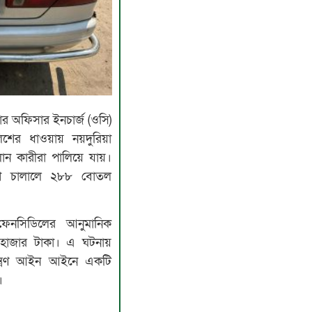
ার অফিসার ইনচার্জ (ওসি)
িশের ধাওয়ায় নয়দুরিয়া
ান কারীরা পালিয়ে যায়।
াশি চালালে ২৮৮ বোতল
েনসিডিলের আনুমানিক
 হাজার টাকা। এ ঘটনায়
য়ন্ত্রণ আইন আইনে একটি
।