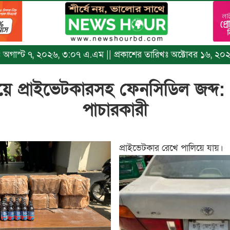
খঃ অগাস্ট ৭, ২০২৬, ৩:০৭ এ.এম || প্রকাশের তারিখঃ অক্টোবর ১৬, ২০
ে প্রাইভেটকারসহ ফেনসিডিল জব্দ:
পাচারকারী
প্রাইভেটকার রেখে পালিয়ে যায়।